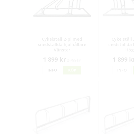
Cykelställ 2-pl med
Cykelställ
snedställda hjulhållare
snedställda 
Vänster
Hög
1 899 kr
1 899 k
2 799 kr
INFO
KÖP
INFO