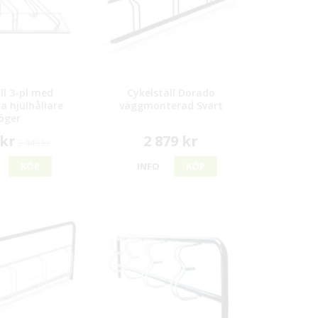
ll 3-pl med
Cykelställ Dorado
a hjulhållare
väggmonterad Svart
öger
 kr
2 879 kr
3 449 kr
KÖP
INFO
KÖP