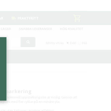
AR
FRAKTFRITT
 LAGER
SNABBA LEVERANSER
HÖG KVALITET
Moms visas:
Exkl
Inkl
ykelparkering
 traditionell uppställning inte är möjlig. Genom att
 få plats med fler cyklar på en mindre yta.
 där ytan behöver utnyttjas effektivt.