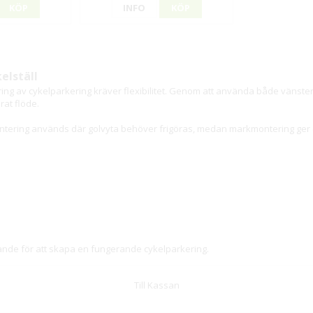
KÖP
INFO
KÖP
elställ
ering av cykelparkering kräver flexibilitet. Genom att använda både vänst
rat flöde.
montering används där golvyta behöver frigöras, medan markmontering ger e
rande för att skapa en fungerande cykelparkering.
Till Kassan