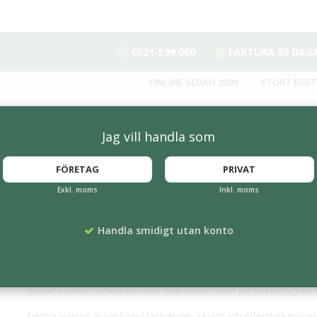
0521-599 000
FAKTURA 30 DAG
ONLINE SEDAN 2009
STORT EGET
Jag vill handla som
FÖRETAG
PRIVAT
Exkl. moms
Inkl. moms
Handla smidigt utan konto
Cykelställ snedställda för yteffektiv c
Snedställda cykelställ används där utrymmet är begränsat och där en
parkera cyklar i vinkel minskas djupmåttet, vilket gör det möjligt att
Denna lösning är vanlig vid fastigheter, skolor och offentliga miljöer