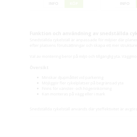
INFO
KÖP
INFO
Funktion och användning av snedställda cyk
Snedställda cykelställ är anpassade för miljöer där plan
efter platsens förutsättningar och skapa ett mer strukture
Val av montering beror på miljö och tillgänglig yta. Vägg
Översikt
Minskar djupmåttet vid parkering
Möjliggör fler cykelplatser på begränsad yta
Finns för vänster- och högerinkörning
Kan monteras på vägg eller i mark
Snedställda cykelställ används där yteffektivitet är avgö