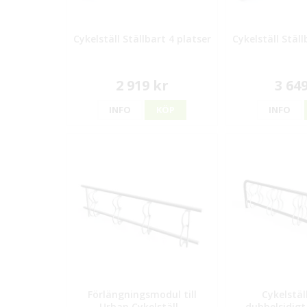
Cykelställ Ställbart 4 platser
Cykelställ Ställ
2 919 kr
3 64
INFO
KÖP
INFO
Förlängningsmodul till
Cykelstäl
Urban Cykelställ -
dubbelsidigt 