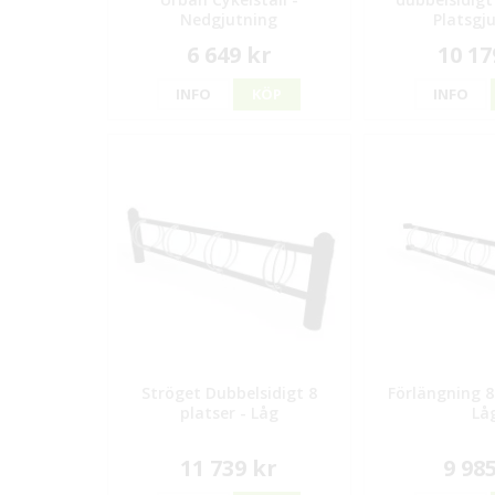
Nedgjutning
Platsgj
6 649 kr
10 17
INFO
KÖP
INFO
Ströget Dubbelsidigt 8
Förlängning 8
platser - Låg
Lå
11 739 kr
9 98