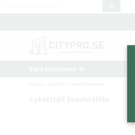
Vårt sortiment
Startsida
Cykelställ
Cykelställ Snedställda
Cykelställ Snedställda