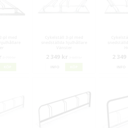
 2-pl med
Cykelställ 3-pl med
Cykelstä
hjulhållare
snedställda hjulhållare
snedställd
er
Vänster
H
r
2 349 kr
2 349
2 799 kr
3 449 kr
KÖP
INFO
KÖP
INFO