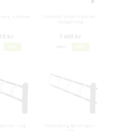
aspra, 4 platser
Cykelställ Urban 4 platser -
Nedgjutning
19 kr
7 669 kr
KÖP
INFO
KÖP
platser - Låg
Förlängning 4pl Ströget -
Låg