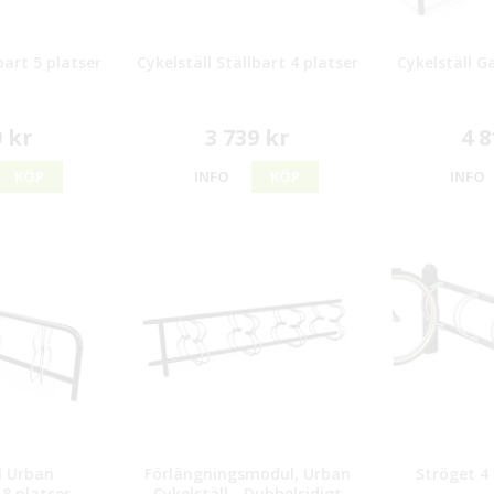
bart 5 platser
Cykelställ Ställbart 4 platser
Cykelställ G
9 kr
3 739 kr
4 8
KÖP
INFO
KÖP
INFO
l Urban
Förlängningsmodul, Urban
Ströget 4 
8 platser -
Cykelställ - Dubbelsidigt