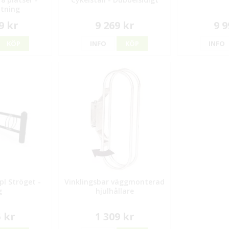
utning
9 kr
9 269 kr
9 9
KÖP
INFO
KÖP
INFO
pl Ströget -
Vinklingsbar väggmonterad
g
hjulhållare
5 kr
1 309 kr