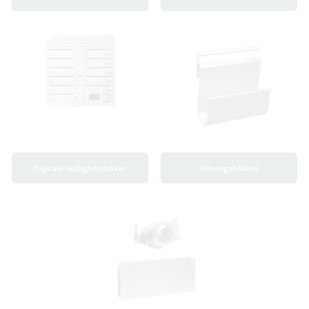
Digitala fastighetsboxar
Tidningshållare