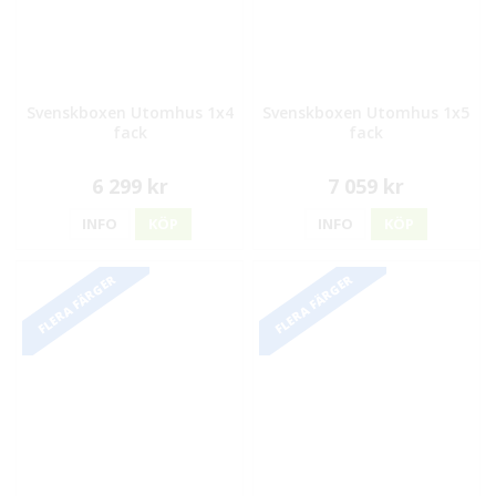
Svenskboxen Utomhus 1x4
Svenskboxen Utomhus 1x5
fack
fack
6 299 kr
7 059 kr
INFO
KÖP
INFO
KÖP
FLERA FÄRGER
FLERA FÄRGER