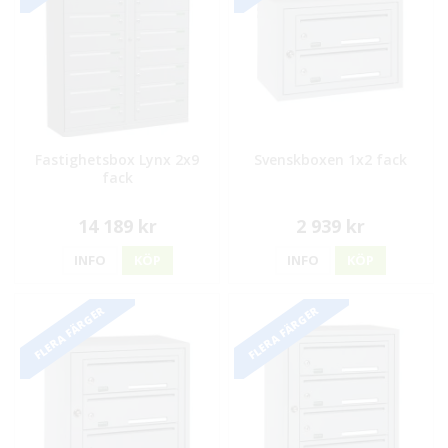
Fastighetsbox Lynx 2x9
Svenskboxen 1x2 fack
fack
14 189 kr
2 939 kr
INFO
KÖP
INFO
KÖP
FLERA FÄRGER
FLERA FÄRGER