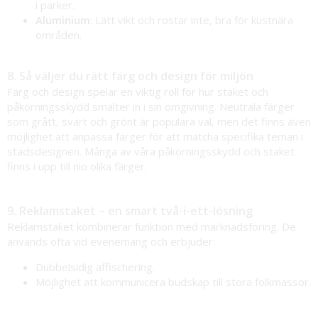
i parker.
Aluminium
: Lätt vikt och rostar inte, bra för kustnära
områden.
8. Så väljer du rätt färg och design för miljön
Färg och design spelar en viktig roll för hur staket och
påkörningsskydd smälter in i sin omgivning. Neutrala färger
som grått, svart och grönt är populära val, men det finns även
möjlighet att anpassa färger för att matcha specifika teman i
stadsdesignen. Många av våra påkörningsskydd och staket
finns i upp till nio olika färger.
9. Reklamstaket – en smart två-i-ett-lösning
Reklamstaket kombinerar funktion med marknadsföring. De
används ofta vid evenemang och erbjuder:
Dubbelsidig affischering.
Möjlighet att kommunicera budskap till stora folkmassor.