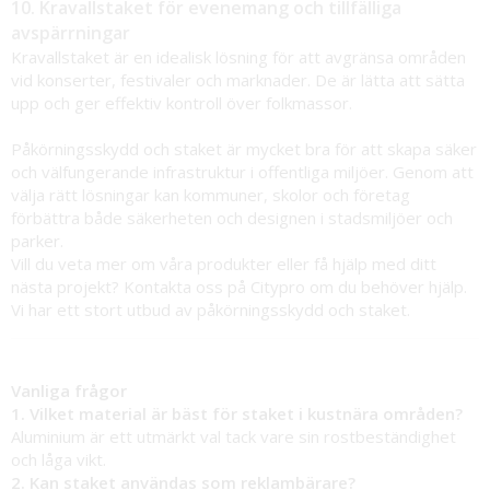
10. Kravallstaket för evenemang och tillfälliga
avspärrningar
Kravallstaket är en idealisk lösning för att avgränsa områden
vid konserter, festivaler och marknader. De är lätta att sätta
upp och ger effektiv kontroll över folkmassor.
Påkörningsskydd och staket är mycket bra för att skapa säker
och välfungerande infrastruktur i offentliga miljöer. Genom att
välja rätt lösningar kan kommuner, skolor och företag
förbättra både säkerheten och designen i stadsmiljöer och
parker.
Vill du veta mer om våra produkter eller få hjälp med ditt
nästa projekt? Kontakta oss på Citypro om du behöver hjälp.
Vi har ett stort utbud av påkörningsskydd och staket.
Vanliga frågor
1. Vilket material är bäst för staket i kustnära områden?
Aluminium är ett utmärkt val tack vare sin rostbeständighet
och låga vikt.
2. Kan staket användas som reklambärare?