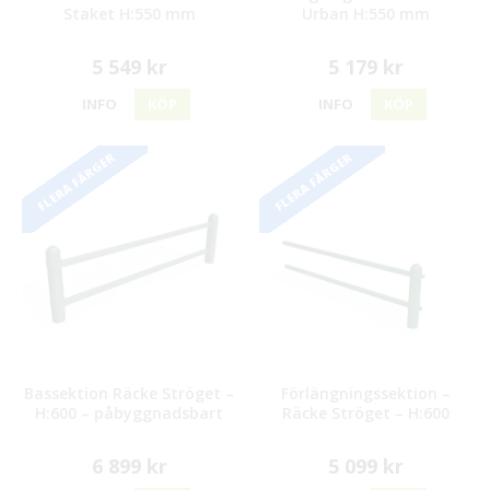
Staket H:550 mm
Urban H:550 mm
5 549 kr
5 179 kr
INFO
KÖP
INFO
KÖP
FLERA FÄRGER
FLERA FÄRGER
Bassektion Räcke Ströget –
Förlängningssektion –
H:600 – påbyggnadsbart
Räcke Ströget – H:600
6 899 kr
5 099 kr