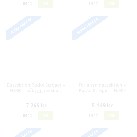
INFO
KÖP
INFO
KÖP
FLERA FÄRGER
FLERA FÄRGER
Bassektion Räcke Ströget –
Förlängningssektion –
H:900 – påbyggnadsbart
Räcke Ströget – H:900
7 269 kr
5 149 kr
INFO
KÖP
INFO
KÖP