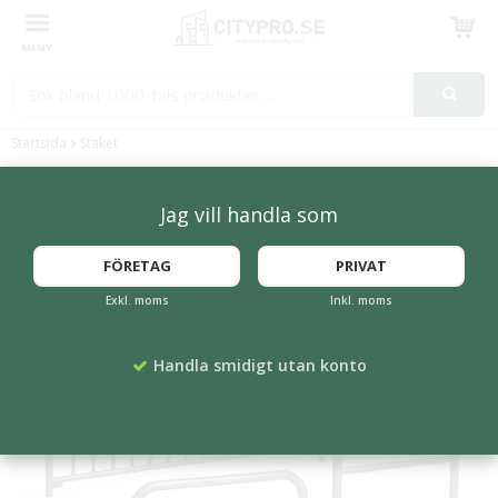
Produkten har blivit tillagd i varukorgen
Startsida
Staket
Påkörningsskydd & staket i metall
Jag vill handla som
FÖRETAG
PRIVAT
Exkl. moms
Inkl. moms
Handla smidigt utan konto