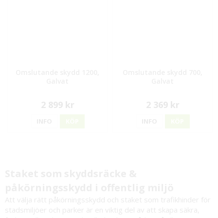
Omslutande skydd 1200,
Omslutande skydd 700,
Galvat
Galvat
2 899 kr
2 369 kr
INFO
KÖP
INFO
KÖP
Staket som skyddsräcke &
påkörningsskydd i offentlig miljö
Att välja rätt påkörningsskydd och staket som trafikhinder för
stadsmiljöer och parker är en viktig del av att skapa säkra,