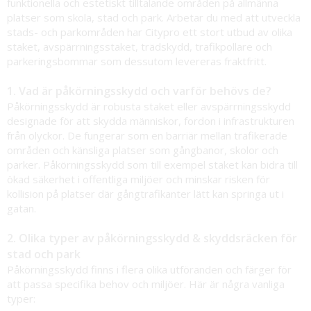
funktionella och estetiskt tilltalande områden på allmänna
platser som skola, stad och park. Arbetar du med att utveckla
stads- och parkområden har Citypro ett stort utbud av olika
staket, avspärrningsstaket, trädskydd, trafikpollare och
parkeringsbommar som dessutom levereras fraktfritt.
1. Vad är påkörningsskydd och varför behövs de?
Påkörningsskydd är robusta staket eller avspärrningsskydd
designade för att skydda människor, fordon i infrastrukturen
från olyckor. De fungerar som en barriär mellan trafikerade
områden och känsliga platser som gångbanor, skolor och
parker. Påkörningsskydd som till exempel staket kan bidra till
ökad säkerhet i offentliga miljöer och minskar risken för
kollision på platser där gångtrafikanter lätt kan springa ut i
gatan.
2. Olika typer av påkörningsskydd & skyddsräcken för
stad och park
Påkörningsskydd finns i flera olika utföranden och färger för
att passa specifika behov och miljöer. Här är några vanliga
typer: