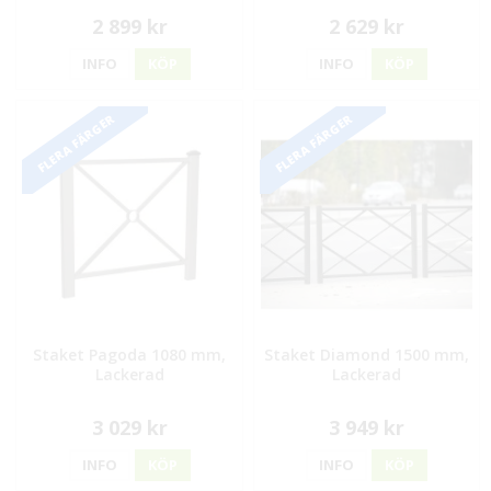
2 899 kr
2 629 kr
INFO
KÖP
INFO
KÖP
FLERA FÄRGER
FLERA FÄRGER
Staket Pagoda 1080 mm,
Staket Diamond 1500 mm,
Lackerad
Lackerad
3 029 kr
3 949 kr
INFO
KÖP
INFO
KÖP