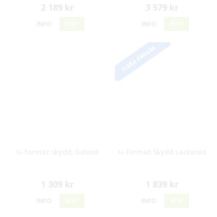
2 189 kr
3 579 kr
INFO
KÖP
INFO
KÖP
FLERA FÄRGER
U-format skydd, Galvad
U-format Skydd Lackerad
1 309 kr
1 839 kr
INFO
KÖP
INFO
KÖP