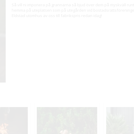
Så vill ni imponera på grannarna så bjud över dem på myskväll runt
hemma på uteplatsen som på utegården vid bostadsrättsföreningen e
Eldstad utomhus av oss till fabrikspris redan idag!