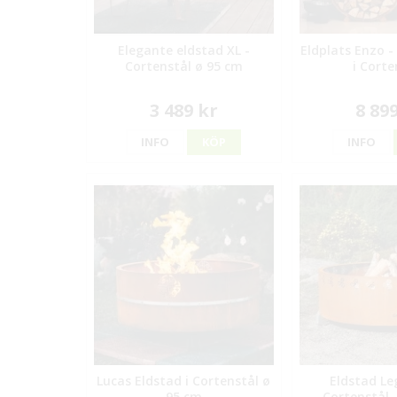
Elegante eldstad XL -
Eldplats Enzo 
Cortenstål ø 95 cm
i Corte
3 489 kr
8 89
INFO
KÖP
INFO
Lucas Eldstad i Cortenstål ø
Eldstad Le
95 cm
Cortenstål 