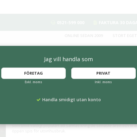
0521-599 000
FAKTURA 30 DAG
ONLINE SEDAN 2009
STORT EGET
Jag vill handla som
FÖRETAG
PRIVAT
Exkl. moms
Inkl. moms
Handla smidigt utan konto
Eldstad i offentliga miljöer
Eld är nått som vi alla älskar att samlas kring. Mysfaktorn och gläd
som blivit väldigt populärt att samlas kring de senaste åren och vi
öppen spis för utomhusbruk.