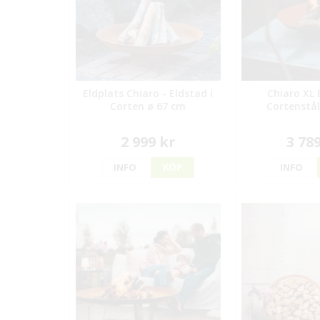
Eldplats Chiaro - Eldstad i
Chiaro XL 
Corten ø 67 cm
Cortenstål
2 999 kr
3 78
INFO
KÖP
INFO