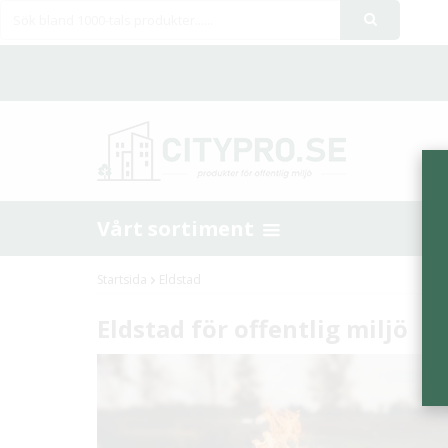
Vårt sortiment
Startsida
Eldstad
Eldstad för offentlig miljö