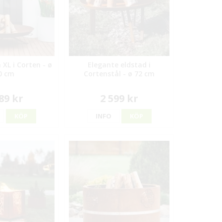
 XL i Corten - ø
Elegante eldstad i
0 cm
Cortenstål - ø 72 cm
89 kr
2 599 kr
KÖP
INFO
KÖP