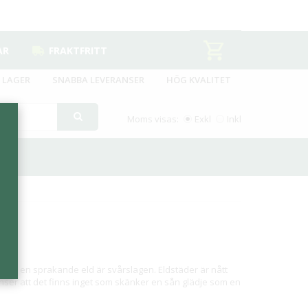
AR
FRAKTFRITT
 LAGER
SNABBA LEVERANSER
HÖG KVALITET
Moms visas:
Exkl
Inkl
jen av en sprakande eld är svårslagen. Eldstäder är nått
 anser att det finns inget som skänker en sån glädje som en