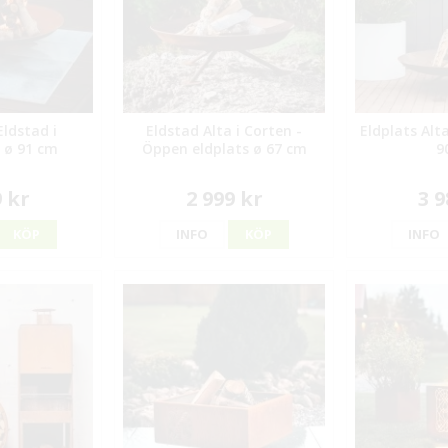
Eldstad i
Eldstad Alta i Corten -
Eldplats Alta
 ø 91 cm
Öppen eldplats ø 67 cm
9
9 kr
2 999 kr
3 9
KÖP
INFO
KÖP
INFO