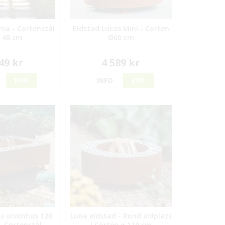
rna - Cortenstål
Eldstad Lucas Mini - Corten
x 48 cm
Ø60 cm
49 kr
4 589 kr
KÖP
INFO
KÖP
ts utomhus 120
Luna eldstad - Rund eldplats
- Cortenstål
i Corten ø 119 cm