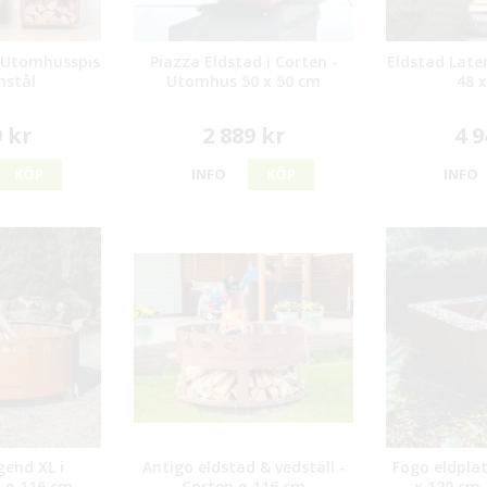
- Utomhusspis
Piazza Eldstad i Corten -
Eldstad Late
nstål
Utomhus 50 x 50 cm
48 
9 kr
2 889 kr
4 9
KÖP
INFO
KÖP
INFO
gend XL i
Antigo eldstad & vedställ -
Fogo eldpla
- ø 116 cm
Corten ø 116 cm
x 120 cm 