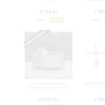
9 199 kr
7 89
INFO
KÖP
INFO
FLERA ALTERNATIV
Luna Silver eldplats i
Grillsats Otto
Rostfritt Stål - ø 119 cm
Stå
34 899 kr
2 69