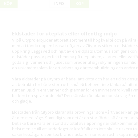
KÖP
INFO
KÖP
Eldstäder för uteplats eller offentlig miljö
Vi på Citypro erbjuder ett brett sortiment till hög kvalité och på vå
med att tända upp en brasa i någon av Citypros stilrena eldstäder 
upp kring. Lägg i ved och njut av en eldplats utomhus som ger skön
eldstäder passar perfekt hemma på uteplatsen, altanen eller varf
gotta sig i värmen och ljuset som breder ut sig i skymningen samtidigt 
en unik mötesplats för ert arbetslag där teambuilidning och andra rol
Våra eldstäder på Citypro är både lättskötta och har en tidlös design 
att betrakta för både stora och små. Ni behöver inte tänka på att ni
runt er. Bjud in era vänner och grannar för en minnesvärd kväll i vin
blicken i en sprakande eld? Den känslan är ibland obeskrivlig. En
och glädje.
Eldstaden från Citypro klarar alla prövningar som vårt väder kan ge oss
är den med råge. Samtidigt som det är en stor fördel så är den ocks
Det ska bara vara en stund av total avslappning när det kommer till 
helst men se till att underlaget är kraftfullt och inte skulle riskera 
säkerhetsåtgärd som tex brandsläckare i närheten och skapa magi m