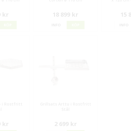
9 kr
18 899 kr
15 
KÖP
INFO
KÖP
INFO
 i Rostfritt
Grillsats Arttu i Rostfritt
l
Stål
9 kr
2 699 kr