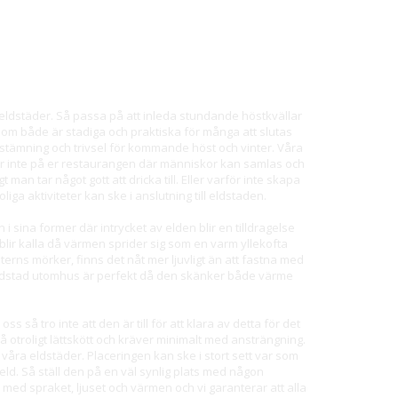
ra eldstäder. Så passa på att inleda stundande höstkvällar
som både är stadiga och praktiska för många att slutas
 stämning och trivsel för kommande höst och vinter. Våra
ör inte på er restaurangen där människor kan samlas och
man tar något gott att dricka till. Eller varför inte skapa
iga aktiviteter kan ske i anslutning till eldstaden.
i sina former där intrycket av elden blir en tilldragelse
 blir kalla då värmen sprider sig som en varm yllekofta
terns mörker, finns det nåt mer ljuvligt än att fastna med
 eldstad utomhus är perfekt då den skänker både värme
 så tro inte att den är till för att klara av detta för det
å otroligt lättskött och kräver minimalt med ansträngning.
våra eldstäder. Placeringen kan ske i stort sett var som
ta eld. Så ställ den på en väl synlig plats med någon
ed spraket, ljuset och värmen och vi garanterar att alla