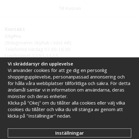
Till Kassan
Kontakt
CityPro
(Bolagsnamn: Skyltab i Väst AB)
Telefontid Vardag 07.30-16.00
Lunchstängt 12.30-13.15
Tel:
0521 - 599 000
Vi skräddarsyr din upplevelse
E-post:
info@citypro.se
Vi använder cookies för att ge dig en personlig
shoppingupplevelse, personanpassad annonsering och
för hålla våra webbplatser tillförlitliga och säkra. För detta
Handla tryggt hos oss
ändamål samlar vi in information om användarna, deras
Online sedan 2009
Stort lager i Sverige
mönster och deras enheter.
Klicka på "Okej" om du tillåter alla cookies eller välj vilka
Snabba leveranser
Faktura 30 dagar
cookies du tillåter och vilka du vill stänga av genom att
klicka på "Inställningar" nedan.
Inställningar