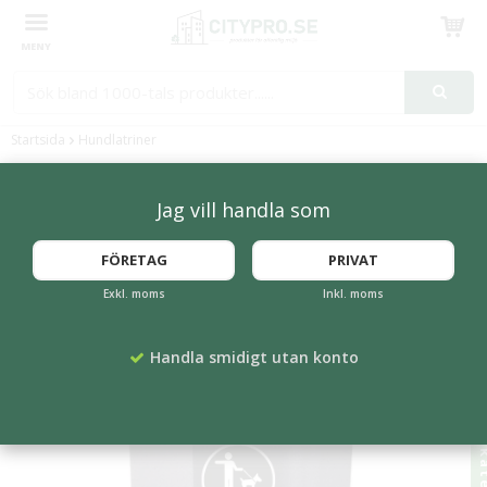
Produkten har blivit tillagd i varukorgen
Startsida
Hundlatriner
Hundlatriner
Jag vill handla som
Kampanjvaror i d
FÖRETAG
PRIVAT
Exkl. moms
Inkl. moms
Handla smidigt utan konto