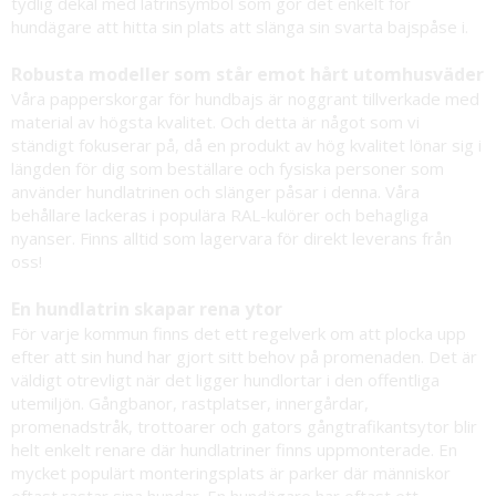
tydlig dekal med latrinsymbol som gör det enkelt för
hundägare att hitta sin plats att slänga sin svarta bajspåse i.
Robusta modeller som står emot hårt utomhusväder
Våra papperskorgar för hundbajs är noggrant tillverkade med
material av högsta kvalitet. Och detta är något som vi
ständigt fokuserar på, då en produkt av hög kvalitet lönar sig i
längden för dig som beställare och fysiska personer som
använder hundlatrinen och slänger påsar i denna. Våra
behållare lackeras i populära RAL-kulörer och behagliga
nyanser. Finns alltid som lagervara för direkt leverans från
oss!
En hundlatrin skapar rena ytor
För varje kommun finns det ett regelverk om att plocka upp
efter att sin hund har gjort sitt behov på promenaden. Det är
väldigt otrevligt när det ligger hundlortar i den offentliga
utemiljön. Gångbanor, rastplatser, innergårdar,
promenadstråk, trottoarer och gators gångtrafikantsytor blir
helt enkelt renare där hundlatriner finns uppmonterade. En
mycket populärt monteringsplats är parker där människor
oftast rastar sina hundar. En hundägare har oftast ett