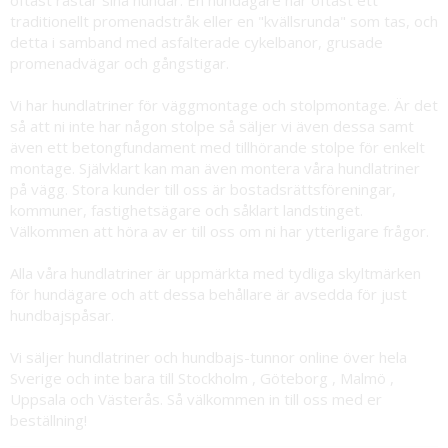
traditionellt promenadstråk eller en "kvällsrunda" som tas, och
detta i samband med asfalterade cykelbanor, grusade
promenadvägar och gångstigar.
Vi har hundlatriner för väggmontage och stolpmontage. Är det
så att ni inte har någon stolpe så säljer vi även dessa samt
även ett betongfundament med tillhörande stolpe för enkelt
montage. Självklart kan man även montera våra hundlatriner
på vägg. Stora kunder till oss är bostadsrättsföreningar,
kommuner, fastighetsägare och såklart landstinget.
Välkommen att höra av er till oss om ni har ytterligare frågor.
Alla våra hundlatriner är uppmärkta med tydliga skyltmärken
för hundägare och att dessa behållare är avsedda för just
hundbajspåsar.
Vi säljer hundlatriner och hundbajs-tunnor online över hela
Sverige och inte bara till Stockholm , Göteborg , Malmö ,
Uppsala och Västerås. Så välkommen in till oss med er
beställning!