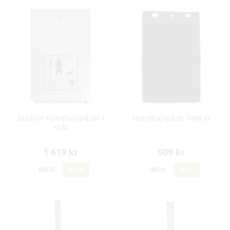
Station hundbajspåsar i
Hundbajspåse 1000 st
stål
1 619 kr
509 kr
INFO
KÖP
INFO
KÖP