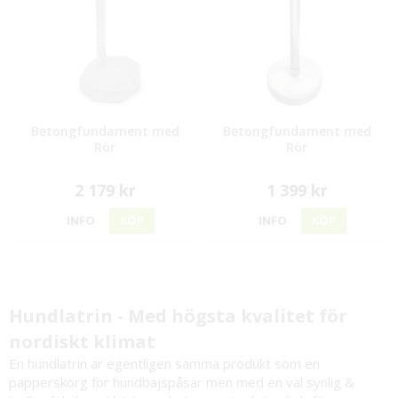
Betongfundament med
Betongfundament med
Rör
Rör
2 179 kr
1 399 kr
INFO
KÖP
INFO
KÖP
Hundlatrin - Med högsta kvalitet för
nordiskt klimat
En hundlatrin är egentligen samma produkt som en
papperskorg
för hundbajspåsar men med en väl synlig &