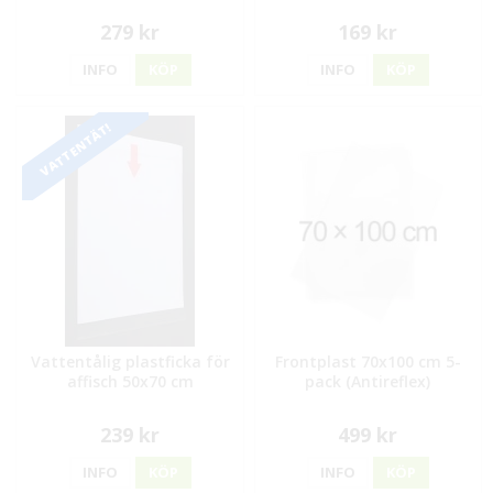
279 kr
169 kr
INFO
KÖP
INFO
KÖP
VATTENTÄT!
Vattentålig plastficka för
Frontplast 70x100 cm 5-
affisch 50x70 cm
pack (Antireflex)
239 kr
499 kr
INFO
KÖP
INFO
KÖP