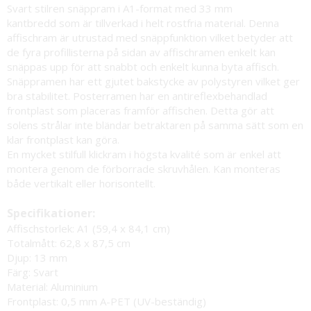
Svart stilren snäppram i A1-format med 33 mm
kantbredd som är tillverkad i helt rostfria material. Denna
affischram är utrustad med snäppfunktion vilket betyder att
de fyra profillisterna på sidan av affischramen enkelt kan
snäppas upp för att snabbt och enkelt kunna byta affisch.
Snäppramen har ett gjutet bakstycke av polystyren vilket ger
bra stabilitet. Posterramen har en antireflexbehandlad
frontplast som placeras framför affischen. Detta gör att
solens strålar inte bländar betraktaren på samma sätt som en
klar frontplast kan göra.
En mycket stilfull klickram i högsta kvalité som är enkel att
montera genom de förborrade skruvhålen. Kan monteras
både vertikalt eller horisontellt.
Specifikationer:
Affischstorlek: A1 (59,4 x 84,1 cm)
Totalmått: 62,8 x 87,5 cm
Djup: 13 mm
Färg: Svart
Material: Aluminium
Frontplast: 0,5 mm A-PET (UV-beständig)