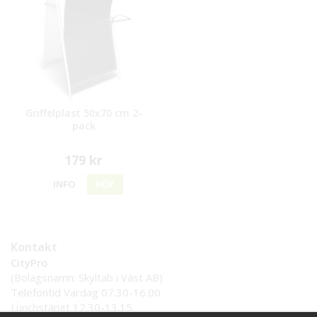
Griffelplast 50x70 cm 2-
pack
179 kr
INFO
KÖP
Kontakt
CityPro
(Bolagsnamn: Skyltab i Väst AB)
Telefontid Vardag 07.30-16.00
Lunchstängt 12.30-13.15