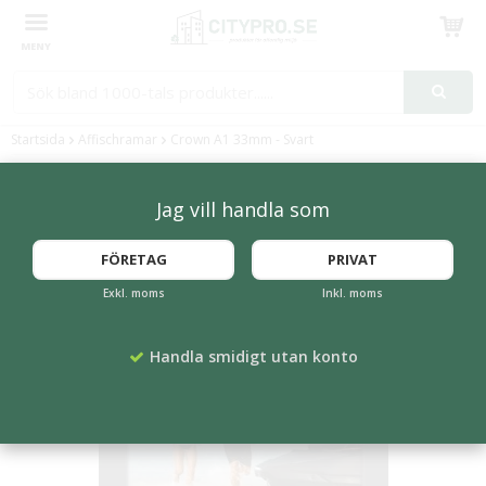
Produkten har blivit tillagd i varukorgen
Startsida
Affischramar
Crown A1 33mm - Svart
Jag vill handla som
FÖRETAG
PRIVAT
Exkl. moms
Inkl. moms
Handla smidigt utan konto