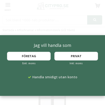
Produkten har blivit tillagd i varukorgen
Startsida
Affischramar
Informationstavla Grå 16xA6
Jag vill handla som
FÖRETAG
PRIVAT
Exkl. moms
Inkl. moms
Handla smidigt utan konto