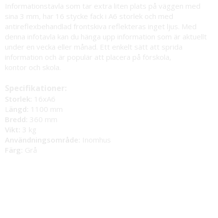
Informationstavla som tar extra liten plats på väggen med
sina 3 mm, har 16 stycke fack i A6 storlek och med
antireflexbehandlad frontskiva reflekteras inget ljus. Med
denna infotavla kan du hänga upp information som är aktuellt
under en vecka eller månad. Ett enkelt sätt att sprida
information och är populär att placera på förskola,
kontor och skola.
Specifikationer:
Storlek:
16xA6
L
ängd:
1100 mm
Bredd:
360 mm
Vikt:
3 kg
Användningsområde:
Inomhus
Färg:
Grå