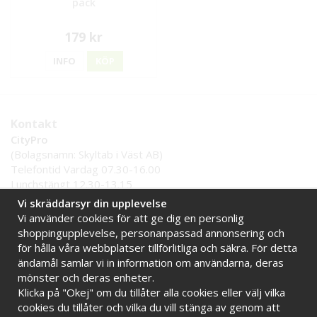
pack
179 kr
INFO
KÖP
Kontakt
CityPro
(Bolagsnamn: Skyltab i Väst AB)
Telefontid Vardag 07.30-16.00
Lunchstängt 12.30-13.15
Tel:
0521 - 599 000
Vi skräddarsyr din upplevelse
E-post:
info@citypro.se
Vi använder cookies för att ge dig en personlig
shoppingupplevelse, personanpassad annonsering och
för hålla våra webbplatser tillförlitliga och säkra. För detta
Handla tryggt hos oss
ändamål samlar vi in information om användarna, deras
Online sedan 2009
Stort lager i Sverige
mönster och deras enheter.
Klicka på "Okej" om du tillåter alla cookies eller välj vilka
Snabba leveranser
Faktura 30 dagar
cookies du tillåter och vilka du vill stänga av genom att