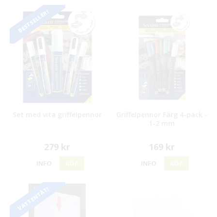
BESTSELLER!
Set med vita griffelpennor
Griffelpennor Färg 4-pack -
1-2 mm
279 kr
169 kr
INFO
KÖP
INFO
KÖP
VATTENTÄT!