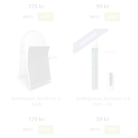
379 kr
99 kr
INFO
KÖP
INFO
KÖP
OUTDOOR
Griffelplast 50x70 cm 2-
Griffelpenna Outdoor 2-6
pack
mm - Vit
179 kr
59 kr
INFO
KÖP
INFO
KÖP