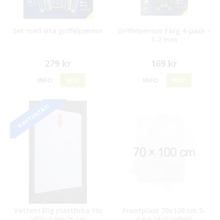
Set med vita griffelpennor
Griffelpennor Färg 4-pack -
1-2 mm
279 kr
169 kr
INFO
KÖP
INFO
KÖP
VATTENTÄT!
Vattentålig plastficka för
Frontplast 70x100 cm 5-
affisch 50x70 cm
pack (Antireflex)