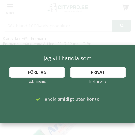
Produkten har blivit tillagd i varukorgen
Startsida
Affischramar
Permanent märkpenna Artline 100 - 7-12 mm - Grön
Jag vill handla som
FÖRETAG
PRIVAT
Exkl. moms
Inkl. moms
Handla smidigt utan konto