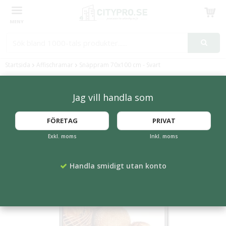
Produkten har blivit tillagd i varukorgen
Startsida
Affischramar
Snäppram 70x100 cm - Svart
Jag vill handla som
FÖRETAG
PRIVAT
Exkl. moms
Inkl. moms
Handla smidigt utan konto