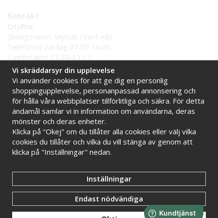
Kontakt
CityPro
(Bolagsnamn: Skyltab i Väst AB)
Telefontid Vardag 07.30-16.00
Lunchstängt 12.30-13.15
Tel:
0521 - 599 000
Vi skräddarsyr din upplevelse
E-post:
info@citypro.se
Vi använder cookies för att ge dig en personlig
shoppingupplevelse, personanpassad annonsering och
för hålla våra webbplatser tillförlitliga och säkra. För detta
Handla tryggt hos oss
ändamål samlar vi in information om användarna, deras
Online sedan 2009
Stort lager i Sverige
mönster och deras enheter.
Snabba leveranser
Faktura 30 dagar
Klicka på "Okej" om du tillåter alla cookies eller välj vilka
cookies du tillåter och vilka du vill stänga av genom att
klicka på "Inställningar" nedan.
Inställningar
Endast nödvändiga