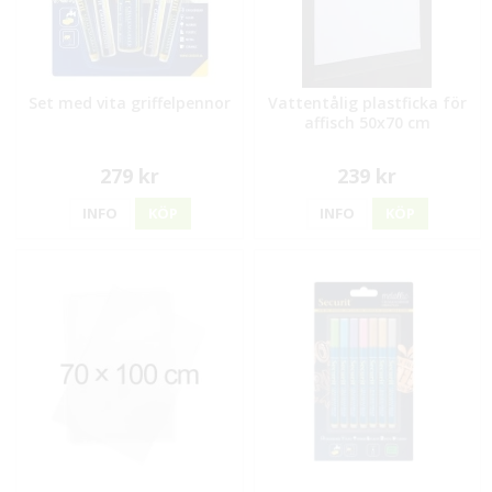
Set med vita griffelpennor
Vattentålig plastficka för
affisch 50x70 cm
279 kr
239 kr
INFO
KÖP
INFO
KÖP