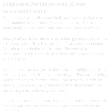
Snäppram 70x100 cm med 25 mm
rambredd i svart
Denna snäppram är tillverkad i helt rostfria material och har
snäppfunktion i tavelramen för att du snabbt och enkelt ska
kunna snäppa upp listerna runt tavlan och byta din affisch.
Bakstycket på klickramen är tillverkad av gjutet polystyren för
att ge extra stabilitet. Dessutom ingår antireflexbehandlad
frontplast som du placerar framför affischen så att
människor inte blir bländade av reflexer från starkt ljus eller
solens strålar.
Denna affischram har gerade hörn vilket är väldigt snyggt och
ger ett stilrent intryck. Detta är en snygg affischram med hög
kvalité och ger ett stilrent uttryck utan att ta fokus från din
reklam. En snäppram är praktiskt att ha i bland annat butik,
restaurang eller på företag och hotell.
Snäppram 70x100 cm - Svart kan sättas upp både horisontellt
och vertikalt samt monteras enkelt genom de förborrade
skruvhålen.