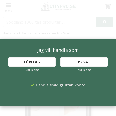
Produkten har blivit tillagd i varukorgen
Startsida
Affischramar
Snäppram A3 - Svart
Jag vill handla som
FÖRETAG
PRIVAT
Exkl. moms
Inkl. moms
Handla smidigt utan konto