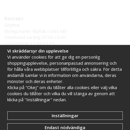
Kontakt
CityPro
(Bolagsnamn: Skyltab i Väst AB)
Telefontid Vardag 07.30-16.00
Lunchstängt 12.30-13.15
Tel:
0521 - 599 000
Vi skräddarsyr din upplevelse
E-post:
info@citypro.se
Vi använder cookies för att ge dig en personlig
shoppingupplevelse, personanpassad annonsering och
för hålla våra webbplatser tillförlitliga och säkra. För detta
Handla tryggt hos oss
ändamål samlar vi in information om användarna, deras
Online sedan 2009
Stort lager i Sverige
mönster och deras enheter.
Klicka på "Okej" om du tillåter alla cookies eller välj vilka
Snabba leveranser
Faktura 30 dagar
cookies du tillåter och vilka du vill stänga av genom att
klicka på "Inställningar" nedan.
Inställningar
Endast nödvändiga