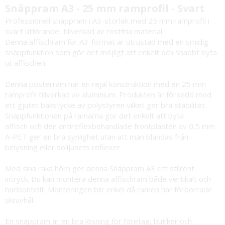
Snäppram A3 - 25 mm ramprofil - Svart
Professionell snäppram i A3-storlek med 25 mm ramprofil i
svart utförande, tillverkad av rostfria material.
Denna affischram för A3-format är utrustad med en smidig
snäppfunktion som gör det möjligt att enkelt och snabbt byta
ut affischen.
Denna posterram har en rejäl konstruktion med en 25 mm
ramprofil tillverkad av aluminium. Produkten är försedd med
ett gjutet bakstycke av polystyren vilket ger bra stabilitet.
Snäppfunktionen på ramarna gör det enkelt att byta
affisch och den antireflexbehandlade frontplasten av 0,5 mm
A-PET ger en bra synlighet utan att man bländas från
belysning eller solljusets reflexer.
Med sina raka hörn ger denna Snäppram A3 ett stilrent
intryck. Du kan montera denna affischram både vertikalt och
horisontellt. Monteringen blir enkel då ramen har förborrade
skruvhål.
En snäppram är en bra lösning för företag, butiker och