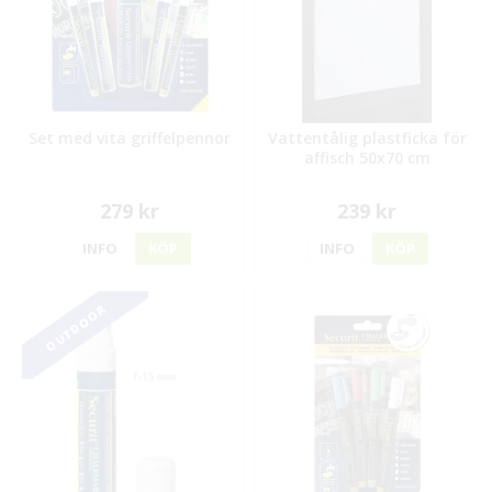
Set med vita griffelpennor
Vattentålig plastficka för
affisch 50x70 cm
279 kr
239 kr
INFO
KÖP
INFO
KÖP
OUTDOOR