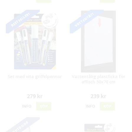
VATTENTÄT!
BESTSELLER!
Set med vita griffelpennor
Vattentålig plastficka för
affisch 50x70 cm
279 kr
239 kr
INFO
KÖP
INFO
KÖP
OUTDOOR