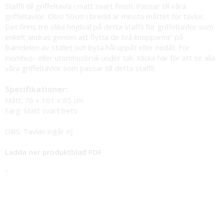
Staffli till griffeltavla i matt svart finish. Passar till våra
griffeltavlor. Obs! 50cm i bredd är minsta måttet för tavlor.
Det finns tre olika höjdval på detta staffli för griffeltavlor som
enkelt ändras genom att flytta de två knopparna" på
framdelen av stället och byta hål uppåt eller nedåt. För
inomhus- eller utomhusbruk under tak. Klicka här för att se alla
våra
griffeltavlor
som passar till detta staffli.
Specifikationer:
Mått: 76 x 161 x 85 cm
Färg: Matt svart bets
OBS:
Tavlan ingår ej.
Ladda ner produktblad PDF
"