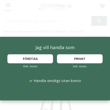
Produkten har blivit tillagd i varukorgen
Startsida
Affischramar
Staffli för Griffeltavla - Svart bets
Jag vill handla som
FÖRETAG
PRIVAT
Exkl. moms
Inkl. moms
Handla smidigt utan konto