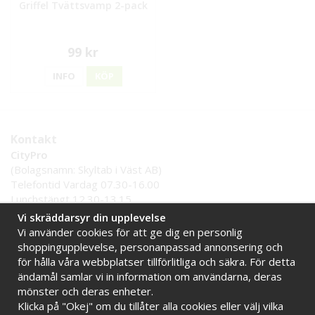
Griffel Tvättsvamp 2-pack
99 kr
INFO
KÖP
Kontakt
CityPro
(Bolagsnamn: Skyltab i Väst AB)
Telefontid Vardag 07.30-16.00
Lunchstängt 12.30-13.15
Tel:
0521 - 599 000
Vi skräddarsyr din upplevelse
E-post:
info@citypro.se
Vi använder cookies för att ge dig en personlig
shoppingupplevelse, personanpassad annonsering och
för hålla våra webbplatser tillförlitliga och säkra. För detta
Handla tryggt hos oss
ändamål samlar vi in information om användarna, deras
Online sedan 2009
Stort lager i Sverige
mönster och deras enheter.
Klicka på "Okej" om du tillåter alla cookies eller välj vilka
Snabba leveranser
Faktura 30 dagar