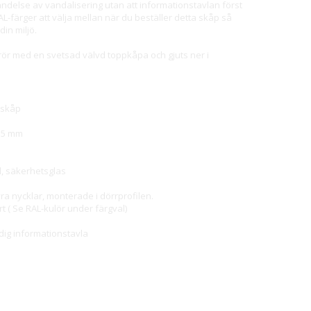
ändelse av vandalisering utan att informationstavlan först
L-färger att välja mellan när du beställer detta skåp så
din miljö.
rör med en svetsad välvd toppkåpa och gjuts ner i
tskåp
255 mm
l, säkerhetsglas
a nycklar, monterade i dörrprofilen.
art ( Se RAL-kulör under färgval)
dig informationstavla