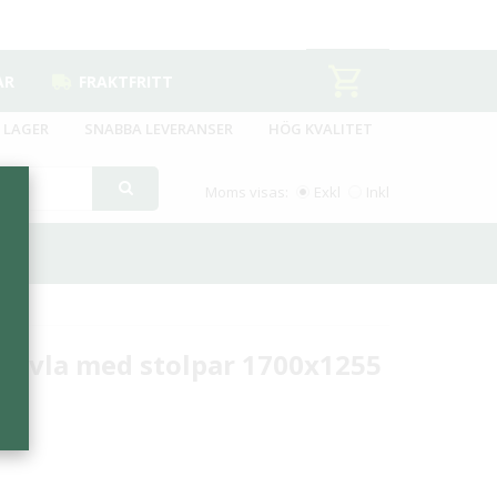
AR
FRAKTFRITT
 LAGER
SNABBA LEVERANSER
HÖG KVALITET
Moms visas:
Exkl
Inkl
tavla med stolpar 1700x1255