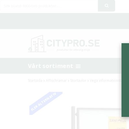
Vårt sortiment
Startsida
Affischramar
Stortavlor
Vega informationstavl
FLER ALTERNATIV