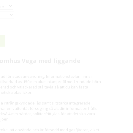
tomhus Vega med liggande
ad för stadsanvändning. Informationstavlan finns i
r tillverkad av 150 mm aluminiumprofil med rundade hörn
rad och vitlackerad ståltavla så att du kan fästa
etiska plasfickor.
a intrångskyddade lås samt slitstarka integrerade
har en vattentät försegling så att din information hålls
så 4 mm härdat, splitterfritt glas för att det ska vara
ljöer.
nkel att använda och är försedd med gasfjädrar, vilket