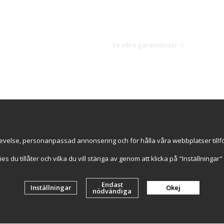
Se våra garantitider
ice
Information
Handla try
s
Om oss
Online sed
evelse, personanpassad annonsering och för hålla våra webbplatser tillförl
GDPR & Cookies
Snabba le
Cookie-inställningar
kies du tillåter och vilka du vill stänga av genom att klicka på "Inställninga
Artiklar
Endast
Inställningar
Okej
nödvändiga