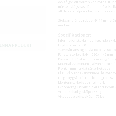
också gör att dörren kan bytas ut i h
måste avlägsnas. Det finns 6 olika RA
att du kan välja en färg som passar i 
Stolparna är av robust Ø114 mm stål
marken.
Specifikationer:
Informationstavla med liggande skyl
DENNA PRODUKT
Höjd stolpar: 2800 mm
Yttermått anslagstavla BxH: 1700x1
Fönsterstorlek: BxH: 1590x1145 mm
Passar till: 24 st A4 (dubbelsidig 48 st)
Material: Aluminium, galvaniserat stå
Front: 4 mm härdat säkerhetsglas
Lås: Två vandal-skyddade lås med fyr
Färg: Citygrå, blå, röd, brun, grön, sv
Montering: Nedgjutning i mark
Exponering: Enkelsidig eller dubbelsi
Vikt enkelsidigt skåp: 166 kg
Vikt dubbelsidigt skåp: 175 kg