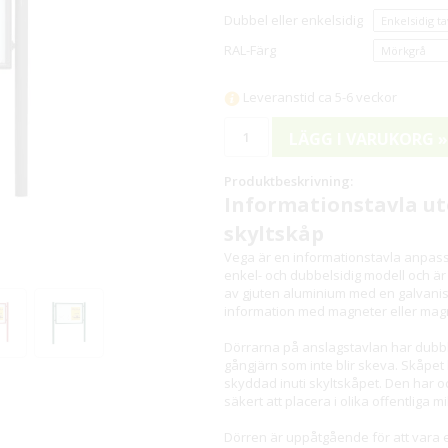
Dubbel eller enkelsidig
RAL-Färg
Leveranstid ca 5-6 veckor
LÄGG I VARUKORG »
Produktbeskrivning:
Informationstavla u
skyltskåp
Vega är en informationstavla anpass
enkel- och dubbelsidig modell och ä
av gjuten aluminium med en galvanise
information med magneter eller magn
Dörrarna på anslagstavlan har dubbl
gångjärn som inte blir skeva. Skåpet 
skyddad inuti skyltskåpet. Den har ock
säkert att placera i olika offentliga mi
Dörren är uppåtgående för att vara e