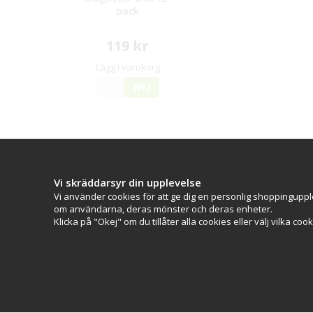
pack
119 kr
Lägg i varukorg
JA
NEJ
Kontakt
Kundserv
Vi skräddarsyr din upplevelse
CityPro
Kontakta os
Vi använder cookies för att ge dig en personlig shoppinguppl
(Bolagsnamn: Skyltab i Väst AB)
Köpvillkor
om användarna, deras mönster och deras enheter.
Telefontid Vardag 07.30-16.00
Klicka på "Okej" om du tillåter alla cookies eller välj vilka coo
Lunchstängt 12.30-13.15
Tel:
0521 - 599 000
E-post:
info@citypro.se