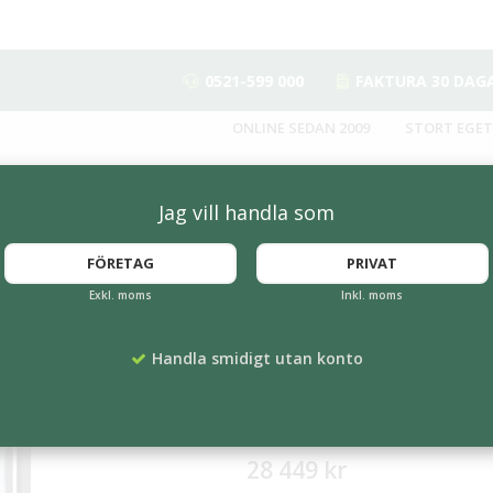
0521-599 000
FAKTURA 30 DAG
ONLINE SEDAN 2009
STORT EGET
Jag vill handla som
FÖRETAG
PRIVAT
Exkl. moms
Inkl. moms
a med stolpar 1700x1255 mm
Vega informations
Handla smidigt utan konto
mm
Artikelnummer:
PC-571000-GPRO
28 449 kr