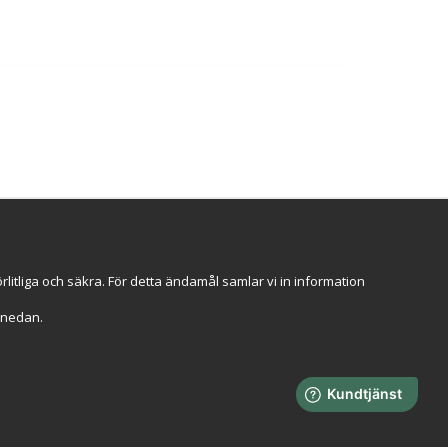
ggt hos oss
an 2009
Stort lager i Sverige
itliga och säkra. För detta ändamål samlar vi in information
veranser
Faktura 30 dagar
r" nedan.