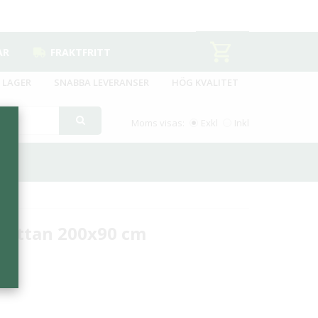
AR
FRAKTFRITT
 LAGER
SNABBA LEVERANSER
HÖG KVALITET
Moms visas:
Exkl
Inkl
mattan 200x90 cm