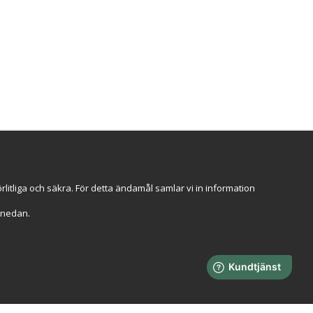
ggt hos oss
an 2009
Stort lager i Sverige
veranser
Faktura 30 dagar
itliga och säkra. För detta ändamål samlar vi in information
r" nedan.