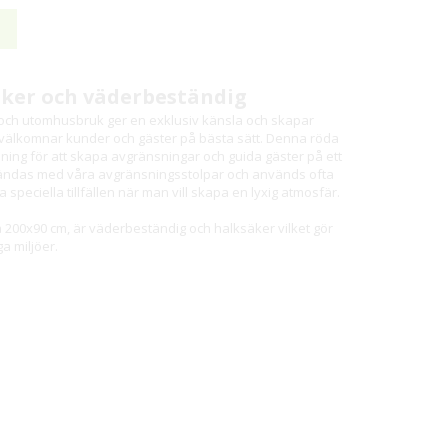
äker och väderbeständig
ch utomhusbruk ger en exklusiv känsla och skapar
m välkomnar kunder och gäster på bästa sätt. Denna röda
sning för att skapa avgränsningar och guida gäster på ett
användas med våra avgränsningsstolpar och används ofta
speciella tillfällen när man vill skapa en lyxig atmosfär.
 200x90 cm, är väderbeständig och halksäker vilket gör
ga miljöer.