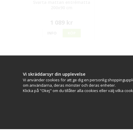
Svarta mattan entrématta
200x90 cm
1 089 kr
INFO
KÖP
Kontakt
Kundserv
CityPro
Kontakta os
Vi skräddarsyr din upplevelse
(Bolagsnamn: Skyltab i Väst AB)
Köpvillkor
Vi använder cookies för att ge dig en personlig shoppinguppl
Telefontid Vardag 07.30-16.00
om användarna, deras mönster och deras enheter.
Lunchstängt 12.30-13.15
Klicka på "Okej" om du tillåter alla cookies eller välj vilka coo
Tel:
0521 - 599 000
E-post:
info@citypro.se