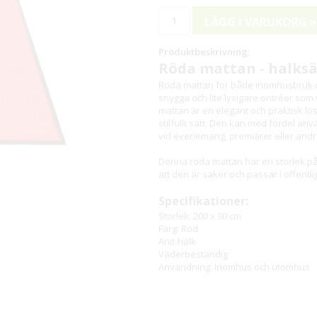
LÄGG I VARUKORG »
Produktbeskrivning:
Röda mattan - halks
Röda mattan för både inomhusbruk o
snygga och lite lyxigare entréer so
mattan är en elegant och praktisk lö
stilfullt sätt. Den kan med fördel 
vid evenemang, premiärer eller andra 
Denna röda mattan har en storlek på
att den är säker och passar i offentli
Specifikationer:
Storlek: 200 x 90 cm
Färg: Röd
Anit-halk
Väderbeständig
Användning: Inomhus och utomhus