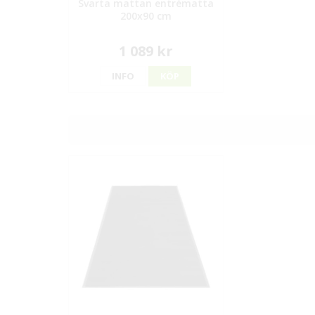
Svarta mattan entrématta
200x90 cm
1 089 kr
INFO
KÖP