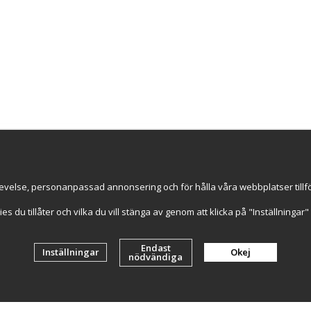
ice
Information
Handla try
s
Om oss
Online sed
GDPR & Cookies
Snabba le
evelse, personanpassad annonsering och för hålla våra webbplatser tillförl
Cookie-inställningar
Artiklar
kies du tillåter och vilka du vill stänga av genom att klicka på "Inställninga
Endast
Inställningar
Okej
nödvändiga