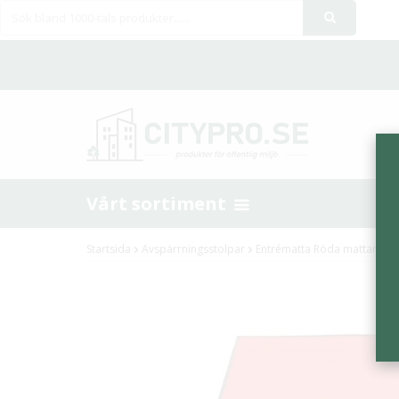
Vårt sortiment
Startsida
Avspärrningsstolpar
Entrématta Röda mattan 20