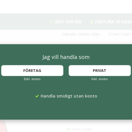
0521-599 000
FAKTURA 30 DAG
ONLINE SEDAN 2009
STORT EGET
Jag vill handla som
FÖRETAG
PRIVAT
Exkl. moms
Inkl. moms
0x90 cm
Entrématta Röda 
Handla smidigt utan konto
Artikelnummer:
SE-RS-200-RD
1 089 kr
Finns i lager