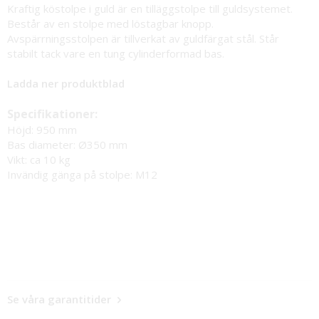
Kraftig köstolpe i guld är en tilläggstolpe till guldsystemet.
Består av en stolpe med löstagbar knopp.
Avspärrningsstolpen är tillverkat av guldfärgat stål. Står
stabilt tack vare en tung cylinderformad bas.
Ladda ner produktblad
Specifikationer:
Höjd: 950 mm
Bas diameter: Ø350 mm
Vikt: ca 10 kg
Invändig gänga på stolpe: M12
Se våra garantitider