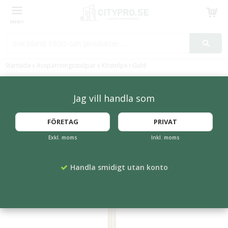
Produkten har blivit tillagd i varukorgen
Startsida
Avspärrningsstolpar
Köstolpe i Guld
Jag vill handla som
FÖRETAG
PRIVAT
Exkl. moms
Inkl. moms
Handla smidigt utan konto