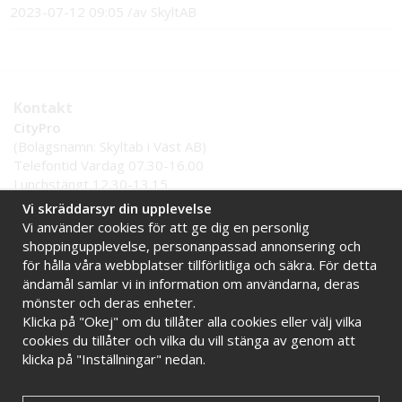
2023-07-12 09:05
/
av
SkyltAB
Kontakt
CityPro
(Bolagsnamn: Skyltab i Väst AB)
Telefontid Vardag 07.30-16.00
Lunchstängt 12.30-13.15
Tel:
0521 - 599 000
Vi skräddarsyr din upplevelse
E-post:
info@citypro.se
Vi använder cookies för att ge dig en personlig
shoppingupplevelse, personanpassad annonsering och
för hålla våra webbplatser tillförlitliga och säkra. För detta
Handla tryggt hos oss
ändamål samlar vi in information om användarna, deras
Online sedan 2009
Stort lager i Sverige
mönster och deras enheter.
Klicka på "Okej" om du tillåter alla cookies eller välj vilka
Snabba leveranser
Faktura 30 dagar
cookies du tillåter och vilka du vill stänga av genom att
klicka på "Inställningar" nedan.