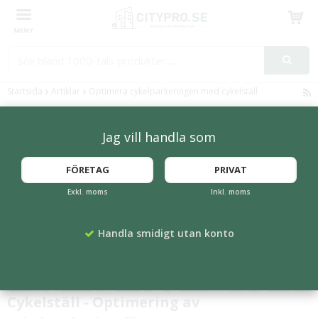
Produkten har blivit tillagd i varukorgen
Startsida
Artiklar
Optimera cykelparkeringen med cykelställ
Optimera cykelparkeringen med
Jag vill handla som
cykelställ
FÖRETAG
PRIVAT
Exkl. moms
Inkl. moms
Handla smidigt utan konto
Cykelställ - Optimering av