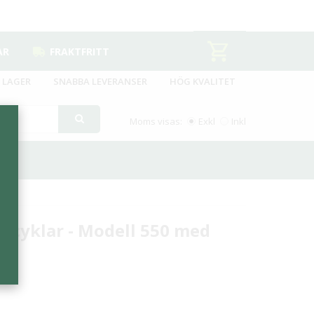
AR
FRAKTFRITT
 LAGER
SNABBA LEVERANSER
HÖG KVALITET
Moms visas:
Exkl
Inkl
2 cyklar - Modell 550 med