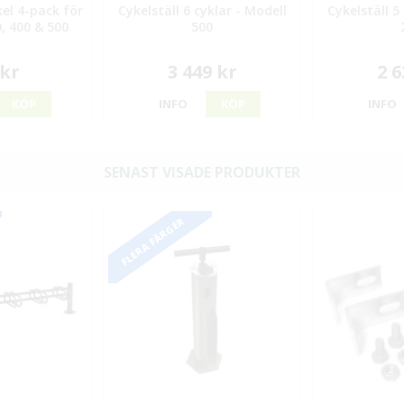
el 4-pack för
Cykelställ 6 cyklar - Modell
Cykelställ 5
0, 400 & 500
500
 kr
3 449 kr
2 6
KÖP
INFO
KÖP
INFO
SENAST VISADE PRODUKTER
FLERA FÄRGER