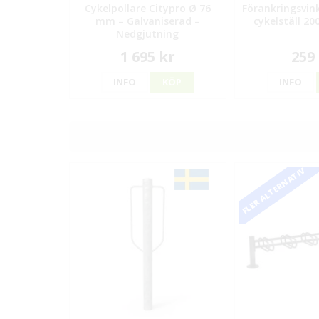
Cykelpollare Citypro Ø 76
Förankringsvink
mm – Galvaniserad –
cykelställ 20
Nedgjutning
1 695 kr
259
INFO
KÖP
INFO
FLER ALTERNATIV