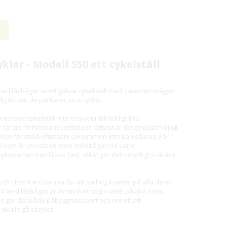
klar - Modell 550 ett cykelställ
 med låsbågar är ett galvat cykelställ med säkerhetsbågar
ldskydd när de parkerar sina cyklar.
nterade cykelställ inte erbjuder tillräckligt bra
för att förhindra cykelstölder. Oftast är det endast möjligt
risken för stöld eftersom cykelramen inte kan säkras. För
ll som är utrustade med stöldbågar vid varje
cykelramen kan låsas fast, vilket gör det betydligt svårare
h tillverkat i Europa för att ha hög kvalitet på alla delar.
50 med låsbågar är av mycket hög kvalité på alla delar.
ket gör det både påbyggnadsbart och enkelt att
skulle gå sönder.