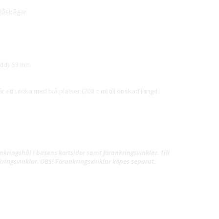
 låsbågar
dd): 53 mm
 att utöka med två platser (700 mm) till önskad längd.
kringshål i basens kortsidor samt förankringsvinklar. Till
ringsvinklar. OBS! Förankringsvinklar köpes separat.