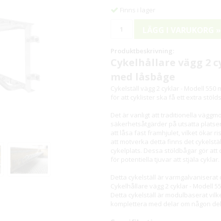
Finns i lager
LÄGG I VARUKORG »
Produktbeskrivning:
Cykelhållare vägg 2 cy
med låsbåge
Cykelställ vägg 2 cyklar - Modell 550
för att cyklister ska få ett extra stö
Det är vanligt att traditionella väggmo
säkerhetsåtgärder på utsatta platser 
att låsa fast framhjulet, vilket ökar 
att motverka detta finns det cykelstä
cykelplats. Dessa stöldbågar gör att 
för potentiella tjuvar att stjäla cyklar.
Detta cykelställ är varmgalvaniserat oc
Cykelhållare vägg 2 cyklar - Modell 5
Detta cykelställ är modulbaserat vil
komplettera med delar om någon del 