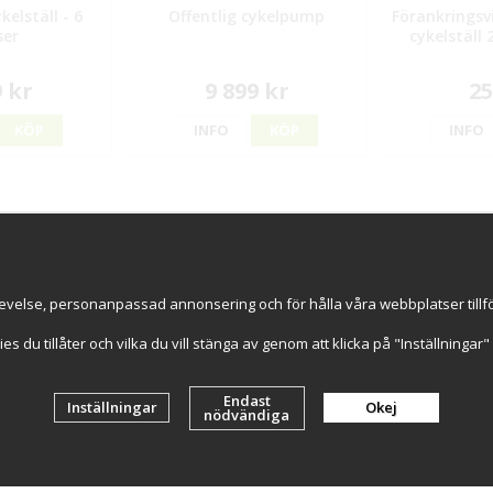
kelställ - 6
Offentlig cykelpump
Förankringsv
ser
cykelställ 
9 kr
9 899 kr
25
KÖP
INFO
KÖP
INFO
ice
Information
Handla try
s
Om oss
Online sed
GDPR & Cookies
Snabba le
evelse, personanpassad annonsering och för hålla våra webbplatser tillförl
Cookie-inställningar
Artiklar
kies du tillåter och vilka du vill stänga av genom att klicka på "Inställninga
Endast
Inställningar
Okej
nödvändiga