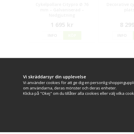
Cykelpollare Citypro Ø 76
Decorative cy
mm – Galvaniserad –
plat
Nedgjutning
1 695 kr
8 29
INFO
KÖP
INFO
Kontakt
Kundserv
CityPro
Kontakta os
Vi skräddarsyr din upplevelse
(Bolagsnamn: Skyltab i Väst AB)
Köpvillkor
Vi använder cookies för att ge dig en personlig shoppinguppl
Telefontid Vardag 07.30-16.00
om användarna, deras mönster och deras enheter.
Lunchstängt 12.30-13.15
Klicka på "Okej" om du tillåter alla cookies eller välj vilka coo
Tel:
0521 - 599 000
E-post:
info@citypro.se