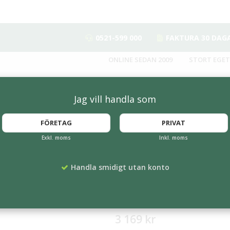
0521-599 000
FAKTURA 30 DAG
ONLINE SEDAN 2009
STORT EGET
Jag vill handla som
FÖRETAG
PRIVAT
Exkl. moms
Inkl. moms
0 med låsbåge
Cykelhållare vägg 
Handla smidigt utan konto
låsbåge
Artikelnummer:
SA-550-2pl-w-1
3 169 kr