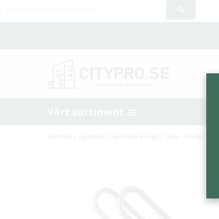
Vårt sortiment
Startsida
Cykelställ
Cykelhållare vägg 2 cyklar - Modell 55