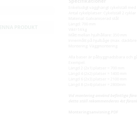
Specifikationer
Enkelsidigt vägghängt cykelställ med
Antal cykelplatser: Cykelställ 2 cyklar
Material: Galvaniserad stål
Längd: 700 mm
DENNA PRODUKT
Vikt=14 kg
Mått mellan hjulhållare: 350 mm
Innermått på hjulbåge (max. däckbre
Montering: Väggmontering
Alla baser är påbyggnadsbara och går
Exempel:
Längd 2 (2x1) platser = 700 mm
Längd 4 (2x2) platser = 1400 mm
Längd 6 (2x3) platser = 2100 mm
Längd 8 (2x4) platser = 2800mm
Vid montering använd befintliga föran
detta ställ rekommenderas 4st förank
Monteringsanvisning.PDF