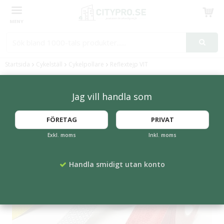
Produkten har blivit tillagd i varukorgen
Startsida
Cykelställ
Cykelpollare
Reflextejp VIT
Jag vill handla som
FÖRETAG
PRIVAT
Exkl. moms
Inkl. moms
Handla smidigt utan konto