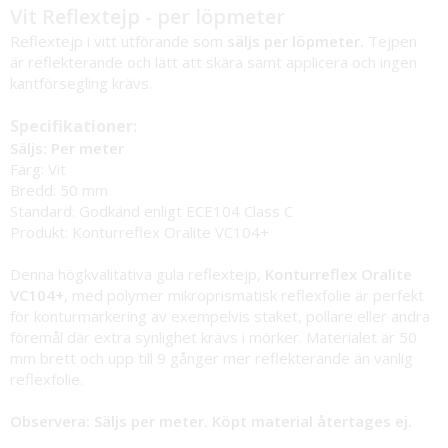
Vit Reflextejp - per löpmeter
Reflextejp i vitt utförande som
säljs per löpmeter.
Tejpen
är reflekterande och lätt att skära samt applicera och ingen
kantförsegling krävs.
Specifikationer:
Säljs: Per meter
Färg: Vit
Bredd: 50 mm
Standard: Godkänd enligt ECE104 Class C
Produkt: Konturreflex Oralite VC104+
Denna högkvalitativa gula reflextejp,
Konturreflex Oralite
VC104+
, med polymer mikroprismatisk reflexfolie är perfekt
för konturmarkering av exempelvis staket, pollare eller andra
föremål där extra synlighet krävs i mörker. Materialet är 50
mm brett och upp till 9 gånger mer reflekterande än vanlig
reflexfolie.
Observera: Säljs per meter. Köpt material återtages ej.