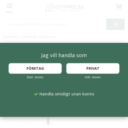
Produkten har blivit tillagd i varukorgen
Startsida
Cykelställ
Ellipse 4 pl
Jag vill handla som
FÖRETAG
PRIVAT
Exkl. moms
Inkl. moms
Handla smidigt utan konto