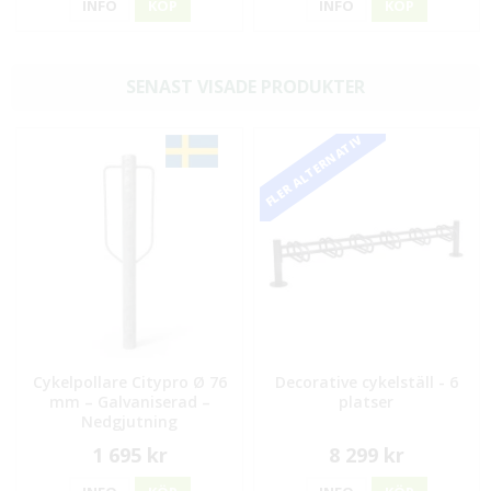
INFO
KÖP
INFO
KÖP
SENAST VISADE PRODUKTER
FLER ALTERNATIV
Cykelpollare Citypro Ø 76
Decorative cykelställ - 6
mm – Galvaniserad –
platser
Nedgjutning
1 695 kr
8 299 kr