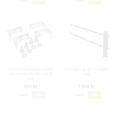
INFO
KÖP
INFO
KÖP
Förankringsvinkel 4-pack
Förlängning 4pl Ströget -
för cykelställ 200, 400 &
Låg
500
259 kr
7 998 kr
INFO
KÖP
INFO
KÖP