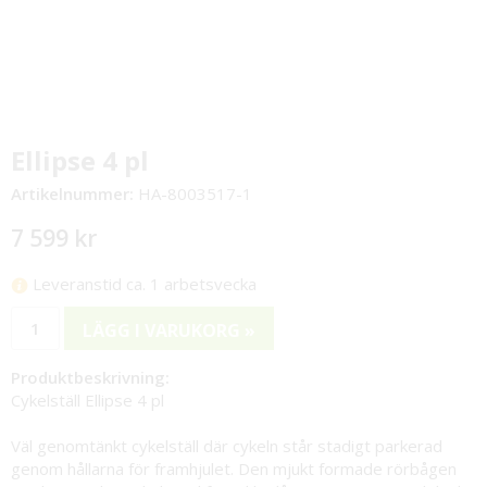
Ellipse 4 pl
Artikelnummer:
HA-8003517-1
7 599 kr
Leveranstid ca. 1 arbetsvecka
LÄGG I VARUKORG »
Produktbeskrivning:
Cykelställ Ellipse 4 pl
Väl genomtänkt cykelställ där cykeln står stadigt parkerad
genom hållarna för framhjulet. Den mjukt formade rörbågen