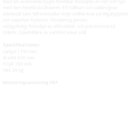
med sin avslutande bygel förenklar låsningen av ram och hjul
med den medförda låswiren. Ett hållbart och väldesignat
cykelställ som tillfredsställer högt ställda krav på tillgänglighet
och säkerhet 4 platser. Förankring genom
nedgjutning. Rörbåge av elförzinkat och pulverlackerad
stålrör. Cykelhållare av varmförzinkat stål.
Specifikationer:
Längd: 1750 mm
Bredd: 690 mm
Höjd: 760 mm
Vikt: 26 kg
Monteringsanvisning PDF