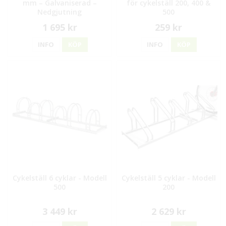
mm – Galvaniserad –
för cykelställ 200, 400 &
Nedgjutning
500
1 695 kr
259 kr
INFO
KÖP
INFO
KÖP
Cykelställ 6 cyklar - Modell
Cykelställ 5 cyklar - Modell
500
200
3 449 kr
2 629 kr