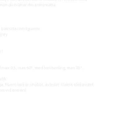
nnan du tvättar din entrématta.
 baksida i nitrilgummi.
 grey
s1
H max 9,5, max 60°, med torktumling, max 85°,
afik
fibern torkar snabbt, avleder statisk elektricitet.
em vid entrén)