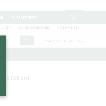
AR
FRAKTFRITT
 LAGER
SNABBA LEVERANSER
HÖG KVALITET
Moms visas:
Exkl
Inkl
 85x150 cm