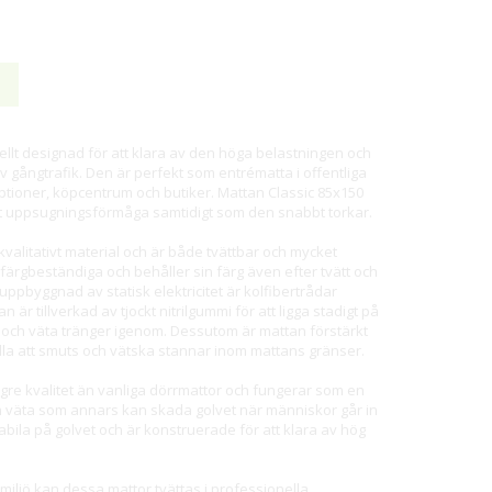
ellt designad för att klara av den höga belastningen och
iv gångtrafik. Den är perfekt som entrématta i offentliga
ptioner, köpcentrum och butiker. Mattan Classic 85x150
rkt uppsugningsförmåga samtidigt som den snabbt torkar.
valitativt material och är både tvättbar och mycket
färgbeständiga och behåller sin färg även efter tvätt och
 uppbyggnad av statisk elektricitet är kolfibertrådar
är tillverkad av tjockt nitrilgummi för att ligga stadigt på
ts och väta tränger igenom. Dessutom är mattan förstärkt
lla att smuts och vätska stannar inom mattans gränser.
gre kvalitet än vanliga dörrmattor och fungerar som en
h väta som annars kan skada golvet när människor går in
bila på golvet och är konstruerade för att klara av hög
smiljö kan dessa mattor tvättas i professionella