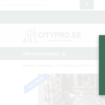
Vårt sortiment
Startsida
Entremattor
Torkmatta Classic 85x150 cm
FLERA FÄRGER