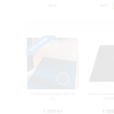
INFO
INFO
FLERA FÄRGER
Torkmatta Solett 90x150
Svarta mattan
cm
200x9
1 399 kr
1 08