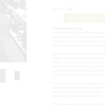
Finns i lager
LÄGG I VARUKORG »
Produktbeskrivning:
Torkmatta Classic 85x150 cm är speci
den tuffa miljön i entréer med intens
utrymmen såsom hotell, kontor, rece
håller en hög kvalitet och har utmä
Denna torkmatta är tillverkad av högk
hållbar. Den kraftiga nylongarnen är 
exponering för ljus. För att förhindra
blandade i mattan. Baksidan av mattan 
golvet och för att förhindra att smu
med en kant runt om för att säkerstä
Professionella mattor är avsevärt hö
effektiv barriär mot damm, smuts oc
med skor. Dessutom är torkmattor sta
belastning från gående människor.
För att säkerställa en trevlig inomhu