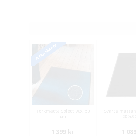
FLERA FÄRGER
Torkmatta Solett 90x150
Svarta mattan
cm
200x9
1 399 kr
1 08