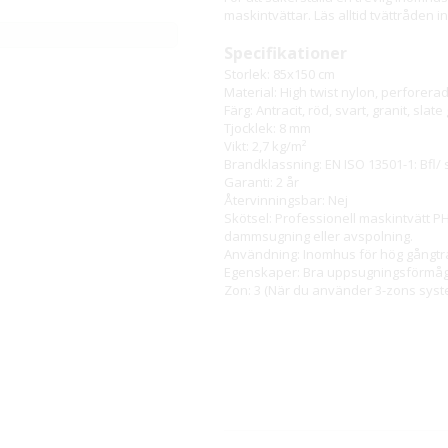
maskintvättar. Läs alltid tvättråden i
Specifikationer
Storlek: 85x150 cm
Material: High twist nylon, perforerad
Färg: Antracit, röd, svart, granit, slate
Tjocklek: 8 mm
Vikt: 2,7 kg/m²
Brandklassning: EN ISO 13501-1: Bfl/ 
Garanti: 2 år
Återvinningsbar: Nej
Skötsel: Professionell maskintvätt P
dammsugning eller avspolning.
Användning: Inomhus för hög gångtr
Egenskaper: Bra uppsugningsförmåga, 
Zon: 3 (När du använder 3-zons syst