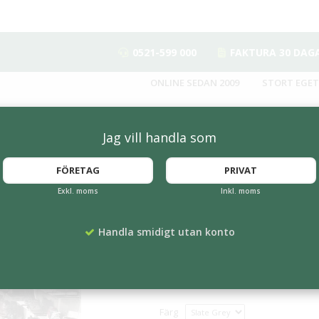
0521-599 000
FAKTURA 30 DAG
ONLINE SEDAN 2009
STORT EGET
Jag vill handla som
FÖRETAG
PRIVAT
Exkl. moms
Inkl. moms
Torkmatta Classic
Handla smidigt utan konto
Artikelnummer:
MA-384904
2 129 kr
Färg