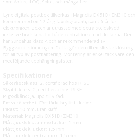
som Aptus, iLOQ, Salto, och många fler.
Lynx digitala postbox tillverkas i Magnelis DX51D+ZM310 och
kommer med en 12-årig fabriksgaranti, samt 5 år för
elektroniken. Boxen är utrustad med extra stöldskydd,
inklusive brytskena för både centraldörren och luckorna. Den
har Sundahus klass A och är rekommenderad av
Byggvarubedömningen. Detta gör den till en slitstark lösning
för all typ av posthantering. Montering är enkel tack vare den
medföljande upphängningslisten.
Specifikationer
Säkerhetsklass:
2, certifierad hos RI.SE
Skyddsklass:
2, certifierad hos RI.SE
P-godkänd:
Ja, upp till 9 fack
Extra säkerhet:
Förstärkt brytlist i luckor
Inkast:
10 mm, utan klaff
Material:
Magnelis DX51D+ZM310
Plåttjocklek stomme luckor:
1 mm
Plåttjocklek luckor:
1,5 mm
Plåttjocklek centraldörr:
1,5 mm