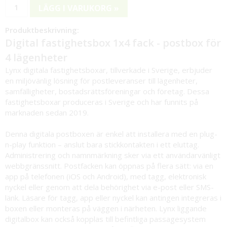
LÄGG I VARUKORG »
Produktbeskrivning:
Digital fastighetsbox 1x4 fack - postbox för
4 lägenheter
Lynx digitala fastighetsboxar, tillverkade i Sverige, erbjuder
en miljövänlig lösning för postleveranser till lägenheter,
samfälligheter, bostadsrättsföreningar och företag. Dessa
fastighetsboxar produceras i Sverige och har funnits på
marknaden sedan 2019.
Denna digitala postboxen är enkel att installera med en plug-
n-play funktion – anslut bara stickkontakten i ett eluttag.
Administrering och namnmärkning sker via ett användarvänligt
webbgränssnitt. Postfacken kan öppnas på flera sätt: via en
app på telefonen (iOS och Android), med tagg, elektronisk
nyckel eller genom att dela behörighet via e-post eller SMS-
länk. Läsare för tagg, app eller nyckel kan antingen integreras i
boxen eller monteras på väggen i närheten. Lynx liggande
digitalbox kan också kopplas till befintliga passagesystem