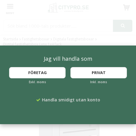
Produkten har blivit tillagd i varukorgen
Startsida
Fastighetsboxar
Digitala fastighetsboxar
Digital fastighetsbox Lynx 1x4 fack
Jag vill handla som
FLERA FÄRGER
FÖRETAG
PRIVAT
Exkl. moms
Inkl. moms
Handla smidigt utan konto