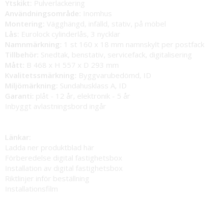
Ytskikt:
Pulverlackering
Användningsområde:
Inomhus
Montering:
Vägghängd, infälld, stativ, på möbel
Lås:
Eurolock cylinderlås, 3 nycklar
Namnmärkning:
1 st 160 x 18 mm namnskylt per postfack
Tillbehör:
Snedtak, benstativ, servicefack, digitalisering
Mått:
B 468 x H 557 x D 293 mm
Kvalitetssmärkning:
Byggvarubedömd, ID
Miljömärkning:
Sundahusklass A, ID
Garanti:
plåt - 12 år, elektronik - 5 år
Inbyggt avlastningsbord ingår
Länkar:
Ladda ner produktblad här
Förberedelse digital fastighetsbox
Installation av digital fastighetsbox
Riktlinjer inför beställning
Installationsfilm