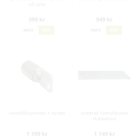
till Lynx
399 kr
949 kr
INFO
KÖP
INFO
KÖP
Huvudlåscylinder + nyckel
Snedtak Svenskboxen
Dubbelrad
1 199 kr
1 149 kr