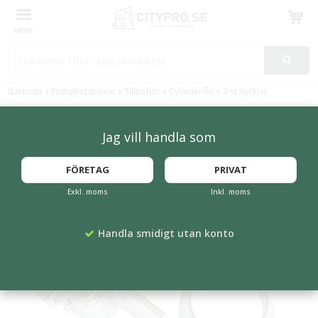
Produkten har blivit tillagd i varukorgen
Startsida
Fastighetsboxar
Tillbehör
Cylinderlås + 3 st nycklar
Jag vill handla som
FÖRETAG
PRIVAT
Exkl. moms
Inkl. moms
Handla smidigt utan konto