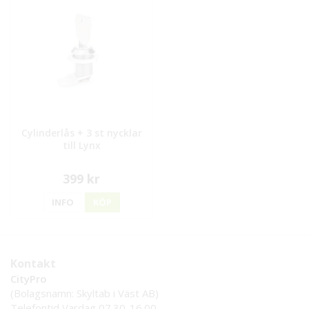
Cylinderlås + 3 st nycklar
till Lynx
399 kr
INFO
KÖP
Kontakt
CityPro
(Bolagsnamn: Skyltab i Väst AB)
Telefontid Vardag 07.30-16.00