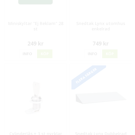
Miniskyltar "Ej Reklam" 28
Snedtak Lynx utomhus
st
enkelrad
249 kr
749 kr
INFO
KÖP
INFO
KÖP
FLERA FÄRGER
Cylinderlås + 3 st nycklar
Snedtak Lynx Dubbelrad