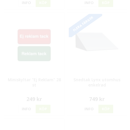
INFO
KÖP
INFO
KÖP
FLERA FÄRGER
Miniskyltar "Ej Reklam" 28
Snedtak Lynx utomhus
st
enkelrad
249 kr
749 kr
INFO
KÖP
INFO
KÖP