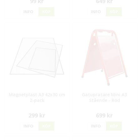
99 kr
649 kr
INFO
KÖP
INFO
KÖP
Magnetplast A3 42x30 cm
Gatupratare Mini A3
2-pack
Stående - Röd
299 kr
699 kr
INFO
KÖP
INFO
KÖP