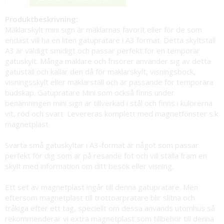
Produktbeskrivning:
Mäklarskylt mini sign är mäklarnas favorit eller för de som
endast vill ha en liten gatupratare i A3 format. Detta skyltställ
A3 är väldigt smidigt och passar perfekt för en temporär
gatuskylt. Många mäklare och frisörer använder sig av detta
gatuställ och kallar den då för mäklarskylt, visningsbock,
visningsskylt eller mäklarställ och är passande för temporära
budskap. Gatupratare Mini som också finns under
benämningen mini sign är tillverkad i stål och finns i kulörerna
vit, röd och svart. Levereras komplett med magnetfönster s.k
magnetplast.
Svarta små gatuskyltar i A3-format är något som passar
perfekt för dig som är på resande fot och vill ställa fram en
skylt med information om ditt besök eller visning.
Ett set av magnetplast ingår till denna gatupratare. Men
eftersom magnetplast till trottoarpratare blir slitna och
tråkiga efter ett tag, speciellt om dessa används utomhus så
rekommenderar vi extra magnetplast som tillbehör till denna