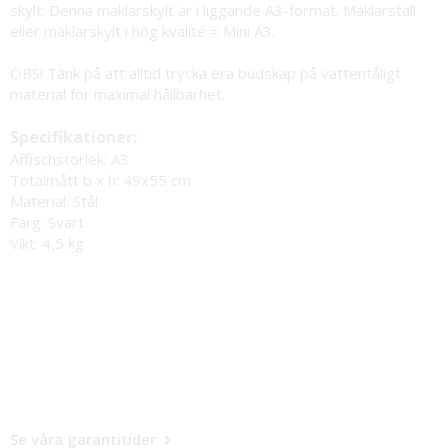
skylt. Denna mäklarskylt är i liggande A3-format. Mäklarställ
eller mäklarskylt i hög kvalité = Mini A3.
OBS! Tänk på att alltid trycka era budskap på vattentåligt
material för maximal hållbarhet.
Specifikationer:
Affischstorlek:
A3
Totalmått b x h:
49x55 cm
Material:
Stål
Färg:
Svart
Vikt:
4,5 kg
Se våra garantitider