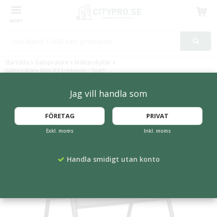
Produkten har blivit tillagd i varukorgen
Startsida
Gatupratare
Mäklarskyltar
Gatupratare Mini A3 Liggande - Svart
Jag vill handla som
FÖRETAG
PRIVAT
Exkl. moms
Inkl. moms
Handla smidigt utan konto