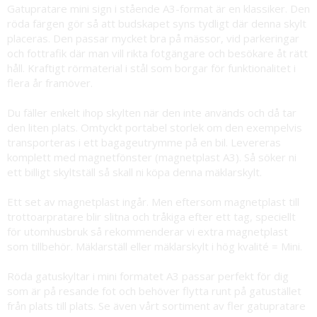
Gatupratare mini sign i stående A3-format är en klassiker. Den
röda färgen gör så att budskapet syns tydligt där denna skylt
placeras. Den passar mycket bra på mässor, vid parkeringar
och fottrafik där man vill rikta fotgängare och besökare åt rätt
håll. Kraftigt rörmaterial i stål som borgar för funktionalitet i
flera år framöver.
Du fäller enkelt ihop skylten när den inte används och då tar
den liten plats. Omtyckt portabel storlek om den exempelvis
transporteras i ett bagageutrymme på en bil. Levereras
komplett med magnetfönster (magnetplast A3). Så söker ni
ett billigt skyltställ så skall ni köpa denna mäklarskylt.
Ett set av magnetplast ingår. Men eftersom magnetplast till
trottoarpratare blir slitna och tråkiga efter ett tag, speciellt
för utomhusbruk så rekommenderar vi extra magnetplast
som tillbehör. Mäklarställ eller mäklarskylt i hög kvalité = Mini.
Röda gatuskyltar i mini formatet A3 passar perfekt för dig
som är på resande fot och behöver flytta runt på gatustället
från plats till plats. Se även vårt sortiment av fler
gatupratare