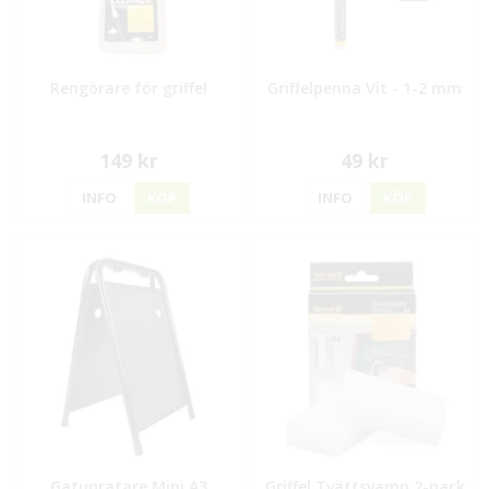
Rengörare för griffel
Griffelpenna Vit - 1-2 mm
149 kr
49 kr
INFO
KÖP
INFO
KÖP
Gatupratare Mini A3
Griffel Tvättsvamp 2-pack