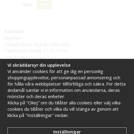
INFO
KÖP
Kontakt
CityPro
(Bolagsnamn: Skyltab i Väst AB)
Telefontid Vardag 07.30-16.00
Lunchstängt 12.30-13.15
Tel:
0521 - 599 000
Vi skräddarsyr din upplevelse
E-post:
info@citypro.se
Vi använder cookies för att ge dig en personlig
shoppingupplevelse, personanpassad annonsering och
för hålla våra webbplatser tillförlitliga och säkra. För detta
Handla tryggt hos oss
ändamål samlar vi in information om användarna, deras
Online sedan 2009
Stort lager i Sverige
mönster och deras enheter.
Klicka på "Okej" om du tillåter alla cookies eller välj vilka
Snabba leveranser
Faktura 30 dagar
cookies du tillåter och vilka du vill stänga av genom att
klicka på "Inställningar" nedan.
Inställningar