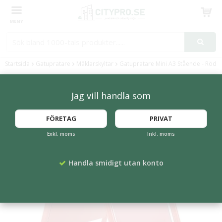
Produkten har blivit tillagd i varukorgen
Startsida
Gatupratare
Mäklarskyltar
Gatupratare Mini A3 Stående - Röd
Jag vill handla som
FÖRETAG
PRIVAT
Exkl. moms
Inkl. moms
Handla smidigt utan konto