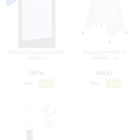
Vattentålig plastficka för
Gatupratare Mini A3
affisch A3
stående - Vit
189 kr
649 kr
INFO
KÖP
INFO
KÖP