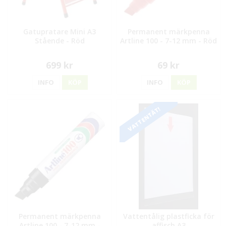
Gatupratare Mini A3
Permanent märkpenna
Stående - Röd
Artline 100 - 7-12 mm - Röd
699 kr
69 kr
INFO
KÖP
INFO
KÖP
VATTENTÄT!
Permanent märkpenna
Vattentålig plastficka för
Artline 100 - 7-12 mm -
affisch A3