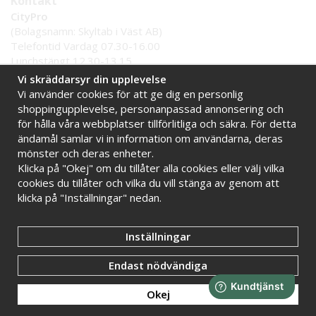
Kontakt
CityPro
(Bolagsnamn: Skyltab i Väst AB)
Telefontid Vardag 07.30-16.00
Lunchstängt 12.30-13.15
Tel:
0521 - 599 000
Vi skräddarsyr din upplevelse
E-post:
info@citypro.se
Vi använder cookies för att ge dig en personlig
shoppingupplevelse, personanpassad annonsering och
för hålla våra webbplatser tillförlitliga och säkra. För detta
Handla tryggt hos oss
ändamål samlar vi in information om användarna, deras
Online sedan 2009
Stort lager i Sverige
mönster och deras enheter.
Klicka på "Okej" om du tillåter alla cookies eller välj vilka
Snabba leveranser
Faktura 30 dagar
cookies du tillåter och vilka du vill stänga av genom att
klicka på "Inställningar" nedan.
Inställningar
Endast nödvändiga
Okej