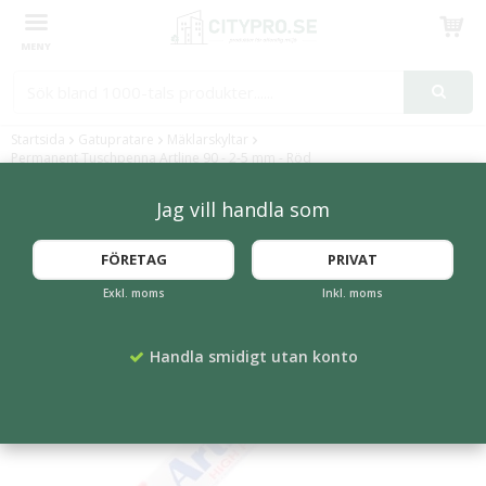
Produkten har blivit tillagd i varukorgen
Startsida
Gatupratare
Mäklarskyltar
Permanent Tuschpenna Artline 90 - 2-5 mm - Röd
Jag vill handla som
FÖRETAG
PRIVAT
Exkl. moms
Inkl. moms
Handla smidigt utan konto