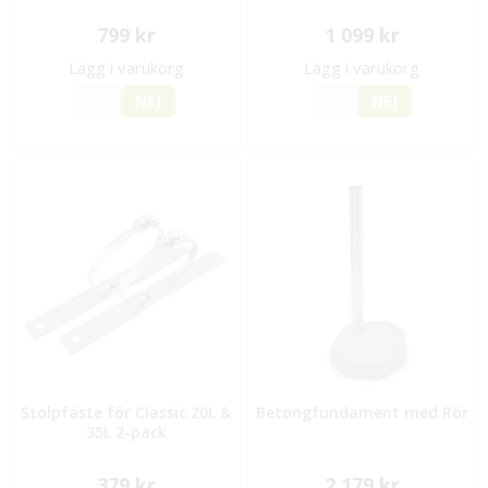
799 kr
1 099 kr
Lägg i varukorg
Lägg i varukorg
JA
NEJ
JA
NEJ
Stolpfäste för Classic 20L &
Betongfundament med Rör
35L 2-pack
379 kr
2 179 kr