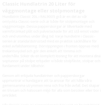
Classic Hundlatrin 20 Liter för
väggmontage eller stolpmontage
Hundlatrin Classic 20L i RAL9005 grå är en del av vår
omtyckta Classic-serie och är både för stolpmontage och
väggmontage. Dessa papperskorgar är tillverkade med
varmförzinkad plåt och pulverlackade för att stå emot väder
och vind utomhus under lång tid. Varje hundlatrin i Classic-
serien är standardutrustad med en praktisk säckhållare för
enkel avfallshantering. Dörröppningen i fronten öppnas med
trekantsnyckel och gör den enkelt att tömma och
underhålla. Söker du en komplett lösning för att montera dina
soptunnor på stolpe erbjuder vi både stolpfäste, stolpar och
fundament under tillbehör.
Genom att erbjuda hundlatriner och papperskorgar
uppmuntrar vi hundägare att ta ansvar för att hålla våra
gemensamma utrymmen rena och fria från avfall. Det skapar
en trivsam och hälsosam miljö för alla som besöker eller bor i
området.
Vår Classic-serie av papperskorgar har varit en favorit bland