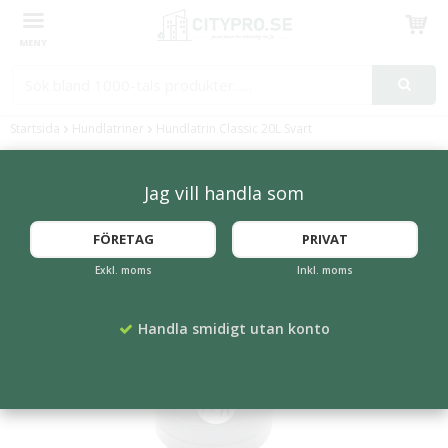
Produkten har blivit tillagd i varukorgen
Startsida
Hundlatriner
Hundlatrin Classic 20L Svart
Jag vill handla som
FÖRETAG
PRIVAT
Exkl. moms
Inkl. moms
Handla smidigt utan konto