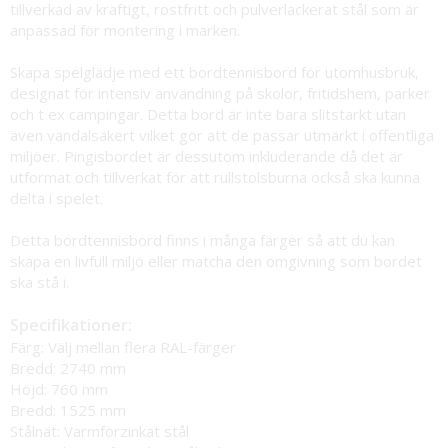
tillverkad av kraftigt, rostfritt och pulverlackerat stål som är
anpassad för montering i marken.
Skapa spelglädje med ett bordtennisbord för utomhusbruk,
designat för intensiv användning på skolor, fritidshem, parker
och t ex campingar. Detta bord är inte bara slitstarkt utan
även vandalsäkert vilket gör att de passar utmärkt i offentliga
miljöer. Pingisbordet är dessutom inkluderande då det är
utformat och tillverkat för att rullstolsburna också ska kunna
delta i spelet.
Detta bordtennisbord finns i många färger så att du kan
skapa en livfull miljö eller matcha den omgivning som bordet
ska stå i.
Specifikationer:
Färg: Välj mellan flera RAL-färger
Bredd: 2740 mm
Höjd: 760 mm
Bredd: 1525 mm
Stålnät: Varmförzinkat stål