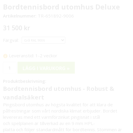
Bordtennisbord utomhus Deluxe
Artikelnummer:
TR-651892-9006
31 500 kr
Färgval:
Leveranstid: 1-2 veckor
LÄGG I VARUKORG »
Produktbeskrivning:
Bordtennisbord utomhus - Robust &
vandalsäkert
Pingisbord utomhus av högsta kvalitet för att klara de
påfrestningar som vårt nordiska klimat erbjuder. Bordet
levereras med ett varmförzinkat pingisnät i stål
och spelplanen är tillverkad av en 9 mm HPL-
platta och följer standardmått för bordtennis. Stommen är