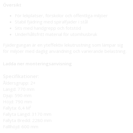
Översikt
För lekplatser, förskolor och offentliga miljöer
Stabil fjädring med spiralfjäder i stål
Sits med handgrepp och fotstöd
Underhållsfritt material för utomhusbruk
Fjädergungan är en yteffektiv lekutrustning som lämpar sig
för miljöer med daglig användning och varierande belastning.
Ladda ner monteringsanvisning
Specifikationer:
Åldersgrupp: 2+
Längd: 770 mm
Djup: 590 mm
Höjd: 790 mm
Fallyta: 6,4 M²
Fallyta Längd: 3170 mm
Fallyta Bredd: 2280 mm
Falllhöjd: 600 mm