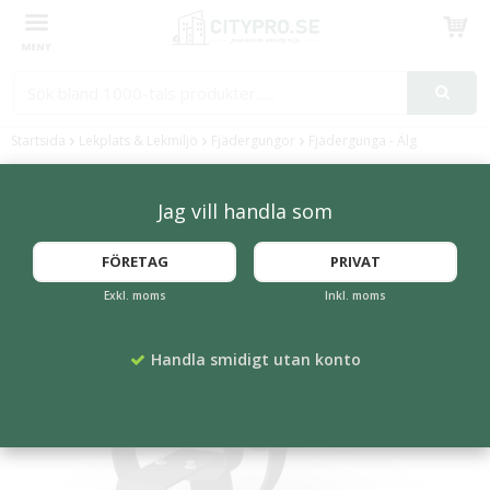
Produkten har blivit tillagd i varukorgen
Startsida
Lekplats & Lekmiljö
Fjädergungor
Fjädergunga - Älg
Jag vill handla som
FÖRETAG
PRIVAT
Exkl. moms
Inkl. moms
Handla smidigt utan konto