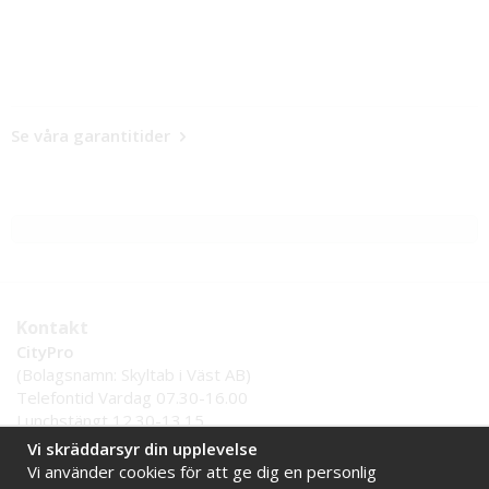
Se våra garantitider
Kontakt
CityPro
(Bolagsnamn: Skyltab i Väst AB)
Telefontid Vardag 07.30-16.00
Lunchstängt 12.30-13.15
Tel:
0521 - 599 000
Vi skräddarsyr din upplevelse
E-post:
info@citypro.se
Vi använder cookies för att ge dig en personlig