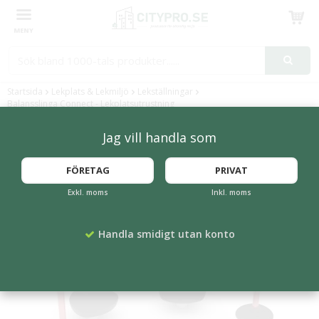
Produkten har blivit tillagd i varukorgen
Startsida
Lekplats & Lekmiljö
Lekställningar
Balansslinga Connect - Lekplatsutrustning
Jag vill handla som
FÖRETAG
PRIVAT
Exkl. moms
Inkl. moms
Handla smidigt utan konto