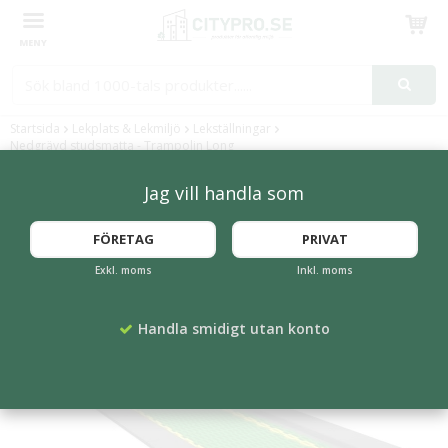
Produkten har blivit tillagd i varukorgen
Startsida
Lekplats & Lekmiljö
Lekställningar
Nedgrävd studsmatta - Trampolin Long
Jag vill handla som
FLERA FÄRGER
FÖRETAG
PRIVAT
Exkl. moms
Inkl. moms
Handla smidigt utan konto