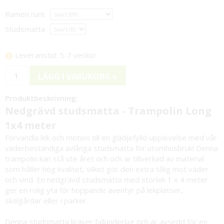
Ramen runt
Studsmatta
Leveranstid: 5-7 veckor
LÄGG I VARUKORG »
Produktbeskrivning:
Nedgrävd studsmatta - Trampolin Long
1x4 meter
Förvandla lek och motion till en glädjefylld upplevelse med vår
väderbeständiga avlånga studsmatta för utomhusbruk! Denna
trampolin kan stå ute året och och är tillverkad av material
som håller hög kvalitet, vilket gör den extra tålig mot väder
och vind. En nedgrävd studsmatta med storlek 1 x 4 meter
ger en rolig yta för hoppande äventyr på lekplatser,
skolgårdar eller i parker.
Denna studsmatta kräver fallunderlag och är avsedd för en