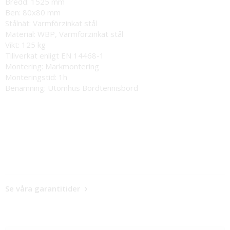
Bredd: 1525 mm
Ben: 80x80 mm
Stålnät: Varmförzinkat stål
Material: WBP, Varmförzinkat stål
Vikt: 125 kg
Tillverkat enligt EN 14468-1
Montering: Markmontering
Monteringstid: 1h
Benämning: Utomhus Bordtennisbord
Se våra garantitider