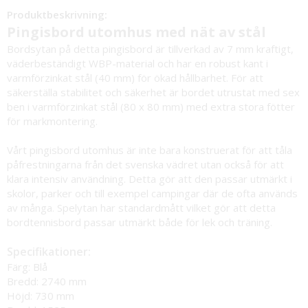
Produktbeskrivning:
Pingisbord utomhus med nät av stål
Bordsytan på detta pingisbord är tillverkad av 7 mm kraftigt,
väderbeständigt WBP-material och har en robust kant i
varmförzinkat stål (40 mm) för ökad hållbarhet. För att
säkerställa stabilitet och säkerhet är bordet utrustat med sex
ben i varmförzinkat stål (80 x 80 mm) med extra stora fötter
för markmontering.
Vårt pingisbord utomhus är inte bara konstruerat för att tåla
påfrestningarna från det svenska vädret utan också för att
klara intensiv användning. Detta gör att den passar utmärkt i
skolor, parker och till exempel campingar där de ofta används
av många. Spelytan har standardmått vilket gör att detta
bordtennisbord passar utmärkt både för lek och träning.
Specifikationer:
Färg: Blå
Bredd: 2740 mm
Höjd: 730 mm