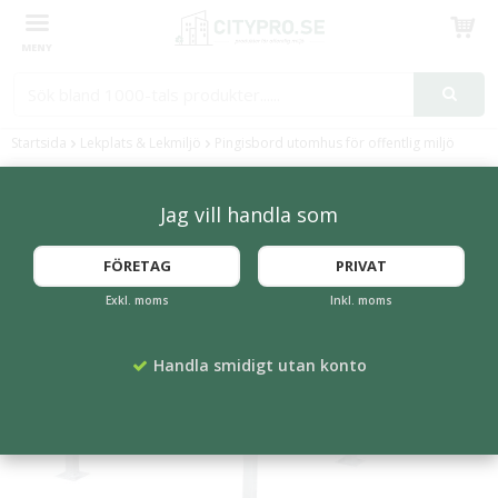
Produkten har blivit tillagd i varukorgen
Startsida
Lekplats & Lekmiljö
Pingisbord utomhus för offentlig miljö
Jag vill handla som
FÖRETAG
PRIVAT
Exkl. moms
Inkl. moms
Handla smidigt utan konto