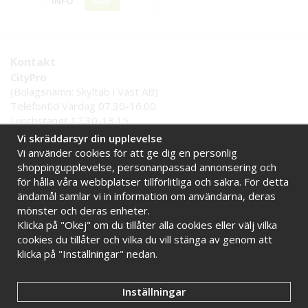
INFO
KÖP
Kontakt
CityPro
(Bolagsnamn: Skyltab i Väst AB)
Telefontid Vardag 07.30-16.00
Lunchstängt 12.30-13.15
Tel:
0521 - 599 000
Vi skräddarsyr din upplevelse
E-post:
info@citypro.se
Vi använder cookies för att ge dig en personlig
shoppingupplevelse, personanpassad annonsering och
för hålla våra webbplatser tillförlitliga och säkra. För detta
Handla tryggt hos oss
ändamål samlar vi in information om användarna, deras
Online sedan 2009
Stort lager i Sverige
mönster och deras enheter.
Klicka på "Okej" om du tillåter alla cookies eller välj vilka
Snabba leveranser
Faktura 30 dagar
cookies du tillåter och vilka du vill stänga av genom att
klicka på "Inställningar" nedan.
Inställningar