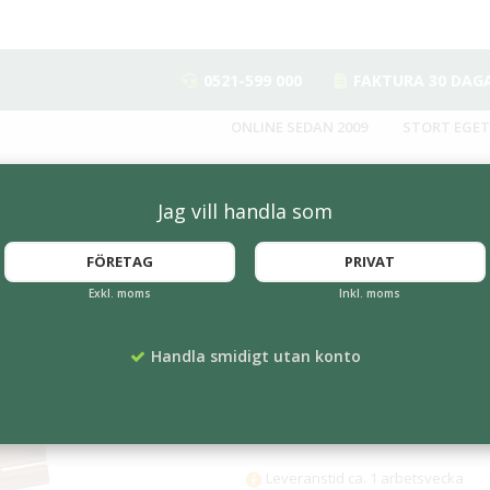
0521-599 000
FAKTURA 30 DAG
ONLINE SEDAN 2009
STORT EGET
Jag vill handla som
FÖRETAG
PRIVAT
Exkl. moms
Inkl. moms
Ekeby Parksoffa -
Handla smidigt utan konto
Artikelnummer:
HA-8037002-1
6 659 kr
Leveranstid ca. 1 arbetsvecka