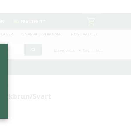
AR
FRAKTFRITT
 LAGER
SNABBA LEVERANSER
HÖG KVALITET
Moms visas:
Exkl
Inkl
 Barkbrun/Svart