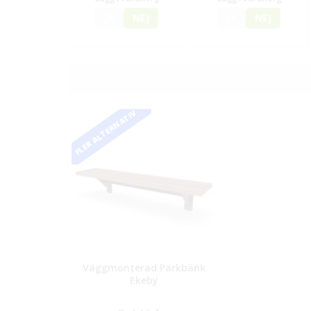
JA
NEJ
JA
NEJ
FLER ALTERNATIV
Väggmonterad Parkbänk
Ekeby