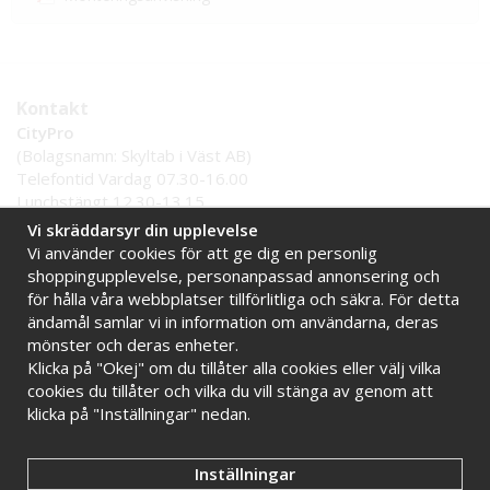
Kontakt
CityPro
(Bolagsnamn: Skyltab i Väst AB)
Telefontid Vardag 07.30-16.00
Lunchstängt 12.30-13.15
Tel:
0521 - 599 000
Vi skräddarsyr din upplevelse
E-post:
info@citypro.se
Vi använder cookies för att ge dig en personlig
shoppingupplevelse, personanpassad annonsering och
för hålla våra webbplatser tillförlitliga och säkra. För detta
Handla tryggt hos oss
ändamål samlar vi in information om användarna, deras
Online sedan 2009
Stort lager i Sverige
mönster och deras enheter.
Klicka på "Okej" om du tillåter alla cookies eller välj vilka
Snabba leveranser
Faktura 30 dagar
cookies du tillåter och vilka du vill stänga av genom att
klicka på "Inställningar" nedan.
Inställningar