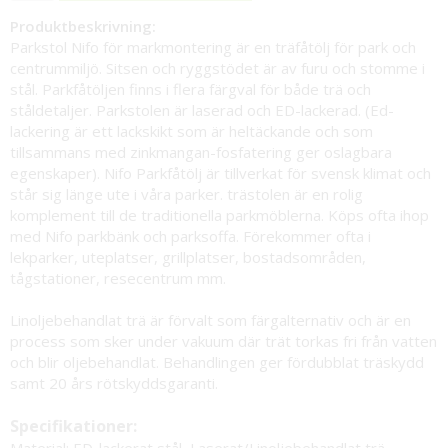
Produktbeskrivning:
Parkstol Nifo för markmontering är en träfåtölj för park och
centrummiljö. Sitsen och ryggstödet är av furu och stomme i
stål. Parkfåtöljen finns i flera färgval för både trä och
ståldetaljer. Parkstolen är laserad och ED-lackerad. (Ed-
lackering är ett lackskikt som är heltäckande och som
tillsammans med zinkmangan-fosfatering ger oslagbara
egenskaper). Nifo Parkfåtölj är tillverkat för svensk klimat och
står sig länge ute i våra parker. trästolen är en rolig
komplement till de traditionella parkmöblerna. Köps ofta ihop
med Nifo parkbänk och parksoffa. Förekommer ofta i
lekparker, uteplatser, grillplatser, bostadsområden,
tågstationer, resecentrum mm.
Linoljebehandlat trä är förvalt som färgalternativ och är en
process som sker under vakuum där trät torkas fri från vatten
och blir oljebehandlat. Behandlingen ger fördubblat träskydd
samt 20 års rötskyddsgaranti.
Specifikationer:
Material: ED-lackerat stål, Laserat/Linoljebehandlat trä