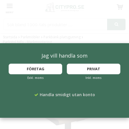
Produkten har blivit tillagd i varukorgen
Startsida
Parkmöbler
Parkbänk platsgjutning
Parkstol Nifo - Markmontering
Jag vill handla som
FLERA FÄRGER
FÖRETAG
PRIVAT
Exkl. moms
Inkl. moms
Handla smidigt utan konto