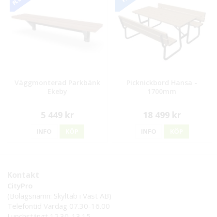
Väggmonterad Parkbänk
Picknickbord Hansa -
Ekeby
1700mm
5 449 kr
18 499 kr
INFO
KÖP
INFO
KÖP
Kontakt
CityPro
(Bolagsnamn: Skyltab i Väst AB)
Telefontid Vardag 07.30-16.00
Lunchstängt 12.30-13.15