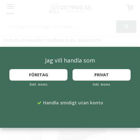
Produkten har blivit tillagd i varukorgen
Startsida
Parkmöbler
Parkbord Brahe - Barkbrun/Vit
Jag vill handla som
FÖRETAG
PRIVAT
Exkl. moms
Inkl. moms
Handla smidigt utan konto