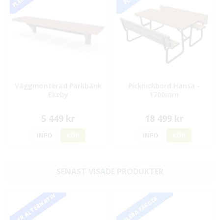
Väggmonterad Parkbänk
Picknickbord Hansa -
Ekeby
1700mm
5 449 kr
18 499 kr
INFO
KÖP
INFO
KÖP
SENAST VISADE PRODUKTER
FLER ALTERNATIV
FLERA FÄRGER