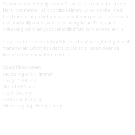
Parkbord från möbelgruppen Brahe är ett robust bord som
klarar det mesta i vårt nordiska klimat. En parkmöbel med
bord monterat på betongfundament som passar i både park
och stadsmiljö men även i t.ex innergårdar. Tillverkad i
vitbetong och träskyddsbehandlad furu som är laserat x 3.
Letar ni efter reservdelsbrädor och behöver byta ut gammalt
trämaterial? Oftast kan detta köpas som reservdelar så
kontakta oss gärna för en offert.
Specifikationer:
Monteringstid: 1 timmar
Längd: 1300 mm
Bredd: 660 mm
Höjd: 700 mm
Nettovikt: 87.00 kg
Monteringstyp: Nedgrävning