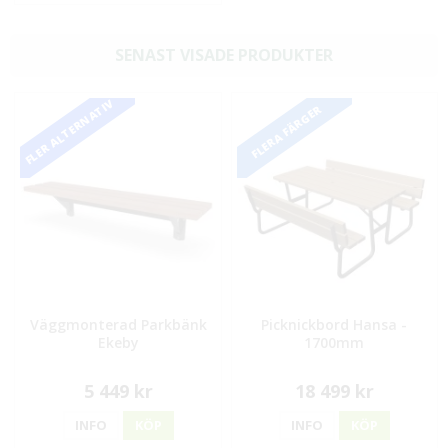
SENAST VISADE PRODUKTER
FLER ALTERNATIV
FLERA FÄRGER
Väggmonterad Parkbänk
Picknickbord Hansa -
Ekeby
1700mm
5 449 kr
18 499 kr
INFO
KÖP
INFO
KÖP