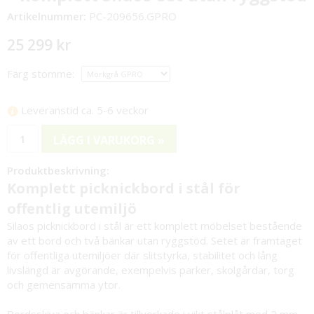
Artikelnummer:
PC-209656.GPRO
25 299 kr
Färg stomme:
Leveranstid ca. 5-6 veckor
LÄGG I VARUKORG »
Produktbeskrivning:
Komplett picknickbord i stål för
offentlig utemiljö
Silaos picknickbord i stål är ett komplett möbelset bestående
av ett bord och två bänkar utan ryggstöd. Setet är framtaget
för offentliga utemiljöer där slitstyrka, stabilitet och lång
livslängd är avgörande, exempelvis parker, skolgårdar, torg
och gemensamma ytor.
Bordsskiva och bänkar är tillverkade i vikt stålplåt med 2 mm