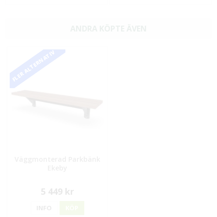
ANDRA KÖPTE ÄVEN
FLER ALTERNATIV
Väggmonterad Parkbänk
Ekeby
5 449 kr
INFO
KÖP