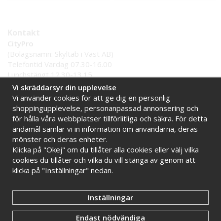
Kontakt
CityPro
(Bolagsnamn: Skyltab i Väst AB)
Telefontid Vardag 07.30-16.00
Lunchstängt 12.30-13.15
Tel:
0521 - 599 000
Vi skräddarsyr din upplevelse
E-post:
info@citypro.se
Vi använder cookies för att ge dig en personlig
shoppingupplevelse, personanpassad annonsering och
för hålla våra webbplatser tillförlitliga och säkra. För detta
Handla tryggt hos oss
ändamål samlar vi in information om användarna, deras
Online sedan 2009
Stort lager i Sverige
mönster och deras enheter.
Klicka på "Okej" om du tillåter alla cookies eller välj vilka
Snabba leveranser
Faktura 30 dagar
cookies du tillåter och vilka du vill stänga av genom att
klicka på "Inställningar" nedan.
Inställningar
Endast nödvändiga