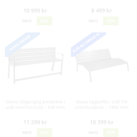
10 999 kr
8 499 kr
INFO
KÖP
INFO
KÖP
FLER ALTERNATIV
FLERA FÄRGER
Silaos tillgänglig parkbänk i
Silaos liggsoffa i stål för
stål med fotstöd – 540 mm
utomhusbruk – 1800 mm
11 299 kr
18 399 kr
INFO
KÖP
INFO
KÖP