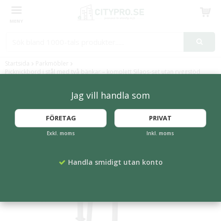
Produkten har blivit tillagd i varukorgen
Startsida
Parkmöbler
Picknickbord i stål med två bänkar – komplett Silaos-set utan ryggstöd
Jag vill handla som
FLERA FÄRGER
FÖRETAG
PRIVAT
Exkl. moms
Inkl. moms
Handla smidigt utan konto