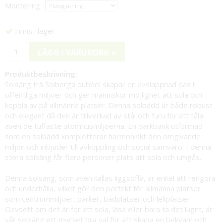
Montering
Finns i lager
LÄGG I VARUKORG »
Produktbeskrivning:
Solsäng trä Solberga dubbel skapar en avslappnad oas i
offentliga miljöer och ger människor möjlighet att sola och
koppla av på allmänna platser. Denna solbädd är både robust
och elegant då den är tillverkad av stål och furu för att tåla
även de tuffaste utomhusmiljöerna. En parkbänk utformad
som en solbädd kompletterar harmoniskt den omgivande
miljön och inbjuder till avkoppling och social samvaro. I denna
stora solsäng får flera personer plats att sola och umgås.
Denna solsäng, som även kallas liggsoffa, är enkel att rengöra
och underhålla, vilket gör den perfekt för allmänna platser
som centrummiljöer, parker, badplatser och lekplatser.
Oavsett om det är för att sola, läsa eller bara ta det lugnt, är
vår solsäng ett mycket bra val för att skapa en bekväm och