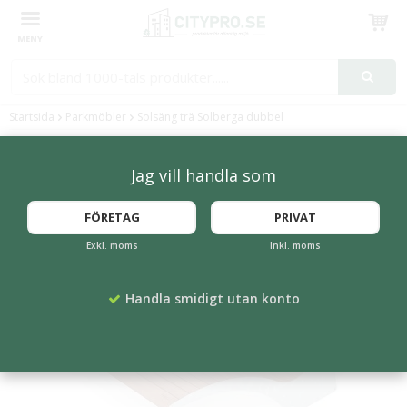
Produkten har blivit tillagd i varukorgen
Startsida
Parkmöbler
Solsäng trä Solberga dubbel
Jag vill handla som
FÖRETAG
PRIVAT
Exkl. moms
Inkl. moms
Handla smidigt utan konto