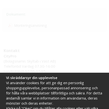
Dokument:
Monteringsanvisning
Kontakt
CityPro
(Bolagsnamn: Skyltab i Väst AB)
Telefontid Vardag 07.30-16.00
Lunchstängt 12.30-13.15
Tel:
0521 - 599 000
Vi skräddarsyr din upplevelse
E-post:
info@citypro.se
Vi använder cookies för att ge dig en personlig
shoppingupplevelse, personanpassad annonsering och
för hålla våra webbplatser tillförlitliga och säkra. För detta
Handla tryggt hos oss
ändamål samlar vi in information om användarna, deras
Online sedan 2009
Stort lager i Sverige
mönster och deras enheter.
Klicka på "Okej" om du tillåter alla cookies eller välj vilka
Snabba leveranser
Faktura 30 dagar