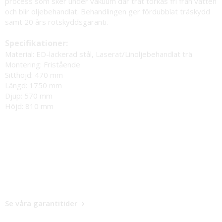
process som sker under vakuum där trät torkas fri från vatten
och blir oljebehandlat. Behandlingen ger fördubblat träskydd
samt 20 års rötskyddsgaranti.
Specifikationer:
Material: ED-lackerad stål, Laserat/Linoljebehandlat trä
Montering: Fristående
Sitthöjd: 470 mm
Längd: 1750 mm
Djup: 570 mm
Höjd: 810 mm
Se våra garantitider