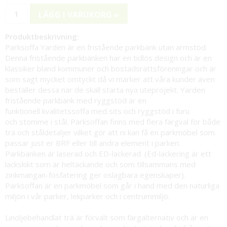
LÄGG I VARUKORG »
Produktbeskrivning:
Parksoffa Yarden är en fristående parkbänk utan armstöd.
Denna fristående parkbänken har en tidlös design och är en
klassiker bland kommuner och bostadsrättsföreningar och är
som sagt mycket omtyckt då vi märker att våra kunder även
beställer dessa när de skall starta nya uteprojekt. Yarden
fristående parkbänk med ryggstöd är en
funktionell kvalitetssoffa med sits och ryggstöd i furu
och stomme i stål. Parksoffan finns med flera färgval för både
trä och ståldetaljer vilket gör att ni kan få en parkmöbel som
passar just er BRF eller till andra element i parken.
Parkbänken är laserad och ED-lackerad. (Ed-lackering är ett
lackskikt som är heltäckande och som tillsammans med
zinkmangan-fosfatering ger oslagbara egenskaper).
Parksoffan är en parkmöbel som går i hand med den naturliga
miljön i vår parker, lekparker och i centrummiljö.
Linoljebehandlat trä är förvalt som färgalternativ och är en