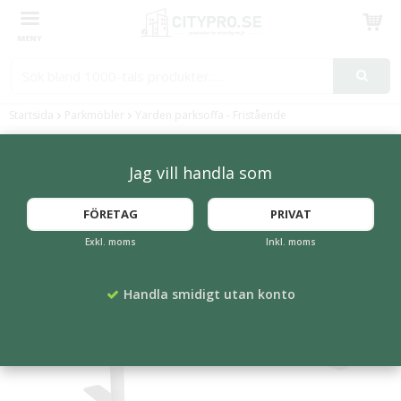
Produkten har blivit tillagd i varukorgen
Startsida
Parkmöbler
Yarden parksoffa - Fristående
FLERA FÄRGER
Jag vill handla som
FÖRETAG
PRIVAT
Exkl. moms
Inkl. moms
Handla smidigt utan konto