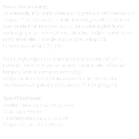
Produktbeskrivning:
En enkelsidig informationstavla av högsta kvalitet med tak och
stolpar. Tillverkat av trä, aluminium med galvade fotfästen i
matchande brun färg (RAL 8012). Tack vare skyltskåpets
trädesign passar informationstavlan bra i miljöer som i parker,
rastplatser eller liknande omgivningar. Ramprofil
i silvereloxerad ALU 30 mm.
Taket, skyltskåpet och markfästena är av underhållsfritt
material. Taket är tillverkat av HPL Laminat eller så kallad
kompaktlaminat som är extrem tåligt.
Stolparna är av exotisk hardwood som är FSC märkta.
Markfästena är galvade och lackade. Fri från gångjärn.
Specifikationer:
Storlek Tavla: 98 x 83 cm (8 x A4)
Tavla djup: 30 mm
Fönsterstorlek: 88,3 x 73,3 cm
Stolpar tjocklek: 60 x 60 mm