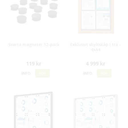
Svarta magneter 12-pack
Exklusivt skyltskåp i trä -
4xA4
119 kr
4 999 kr
INFO
KÖP
INFO
KÖP