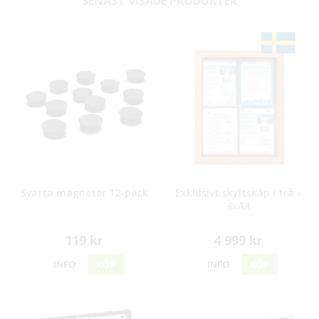
SENAST VISADE PRODUKTER
Svarta magneter 12-pack
Exklusivt skyltskåp i trä -
4xA4
119 kr
4 999 kr
INFO
KÖP
INFO
KÖP