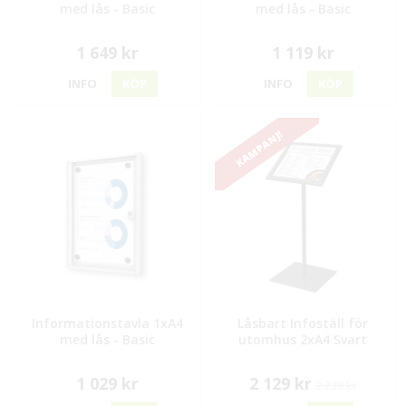
med lås - Basic
med lås - Basic
1 649 kr
1 119 kr
INFO
KÖP
INFO
KÖP
KAMPANJ!
Informationstavla 1xA4
Låsbart Infoställ för
med lås - Basic
utomhus 2xA4 Svart
1 029 kr
2 129 kr
2 239 kr