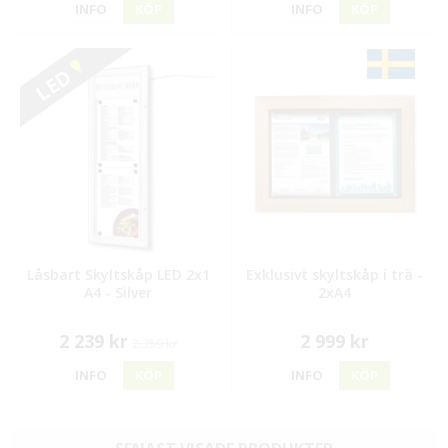
INFO
KÖP
INFO
KÖP
LED
Låsbart Skyltskåp LED 2x1
Exklusivt skyltskåp i trä -
A4 - Silver
2xA4
2 239 kr
2 999 kr
2 359 kr
INFO
KÖP
INFO
KÖP