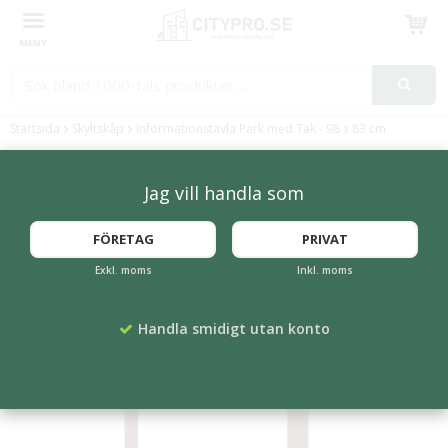
Produkten har blivit tillagd i varukorgen
Startsida
Skyltskåp
Informationstavla Park med Tak - 98 x 83 cm
Jag vill handla som
FÖRETAG
PRIVAT
Exkl. moms
Inkl. moms
Handla smidigt utan konto