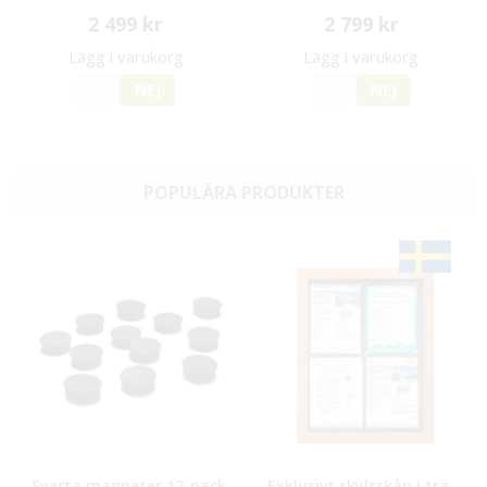
2 499 kr
2 799 kr
Lägg i varukorg
Lägg i varukorg
JA
NEJ
JA
NEJ
POPULÄRA PRODUKTER
Svarta magneter 12-pack
Exklusivt skyltskåp i trä -