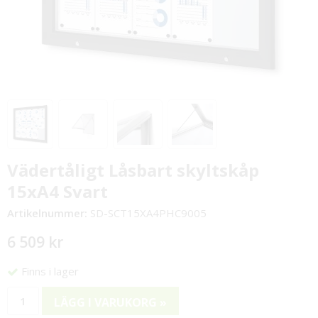
Vädertåligt Låsbart skyltskåp
15xA4 Svart
Artikelnummer:
SD-SCT15XA4PHC9005
6 509 kr
Finns i lager
LÄGG I VARUKORG »