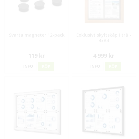
Svarta magneter 12-pack
Exklusivt skyltskåp i trä -
4xA4
119 kr
4 999 kr
INFO
KÖP
INFO
KÖP