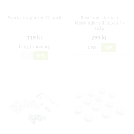
Svarta magneter 12-pack
Reservnycklar och
låscylinder till SCS/SCT-
skåp
119 kr
299 kr
Lägg i varukorg
INFO
KÖP
JA
NEJ