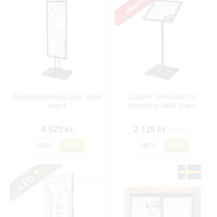
KAMPANJ!
Skyltskåp/Menytavla 8xA4
Låsbart Infoställ för
Svart
utomhus 2xA4 Svart
4 529 kr
2 129 kr
2 239 kr
INFO
KÖP
INFO
KÖP
LED