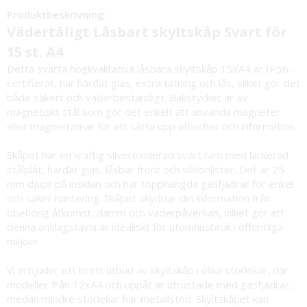
Produktbeskrivning:
Vädertåligt Låsbart skyltskåp Svart för
15 st. A4
Detta svarta högkvalitativa låsbara skyltskåp 15xA4 är IP56-
certifierat, har härdat glas, extra tätning och lås, vilket gör det
både säkert och väderbeständigt. Bakstycket är av
magnetiskt stål som gör det enkelt att använda magneter
eller magnetramar för att sätta upp affischer och information.
Skåpet har en kraftig silveroxiderad svart ram med lackerad
stålplåt, härdat glas, låsbar front och silikonlister. Det är 25
mm djupt på insidan och har topphängda gasfjädrar för enkel
och säker hantering. Skåpet skyddar din information från
obehörig åtkomst, damm och väderpåverkan, vilket gör att
denna anslagstavla är idealiskt för utomhusbruk i offentliga
miljöer.
Vi erbjuder ett brett utbud av skyltskåp i olika storlekar, där
modeller från 12xA4 och uppåt är utrustade med gasfjädrar,
medan mindre storlekar har metallstöd. Skyltskåpet kan