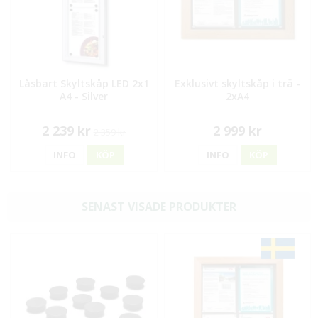
Låsbart Skyltskåp LED 2x1
Exklusivt skyltskåp i trä -
A4 - Silver
2xA4
2 239 kr
2 999 kr
2 359 kr
INFO
KÖP
INFO
KÖP
SENAST VISADE PRODUKTER