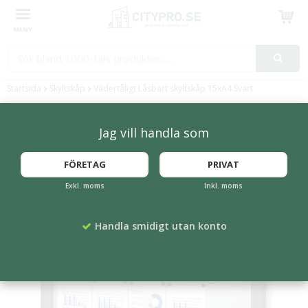
Produkten har blivit tillagd i varukorgen
Startsida
Skyltskåp
Vädertåligt Låsbart skyltskåp 15xA4 Svart
Jag vill handla som
FÖRETAG
PRIVAT
Exkl. moms
Inkl. moms
Handla smidigt utan konto