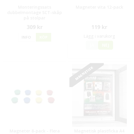
Monteringssats
Magneter vita 12-pack
dubbelmontage SCT-skåp
på stolpar
309 kr
119 kr
Lägg i varukorg
INFO
KÖP
JA
NEJ
MAGNETISK
Magneter 8-pack - Flera
Magnetisk plastficka A4