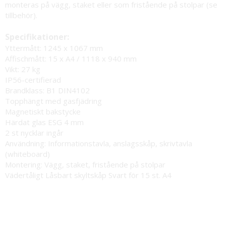
monteras på vägg, staket eller som fristående på stolpar (se
tillbehör).
Specifikationer:
Yttermått: 1245 x 1067 mm
Affischmått: 15 x A4 / 1118 x 940 mm
Vikt: 27 kg
IP56-certifierad
Brandklass: B1 DIN4102
Topphängt med gasfjädring
Magnetiskt bakstycke
Härdat glas ESG 4 mm
2 st nycklar ingår
Användning: Informationstavla, anslagsskåp, skrivtavla
(whiteboard)
Montering: Vägg, staket, fristående på stolpar
Vädertåligt Låsbart skyltskåp Svart för 15 st. A4