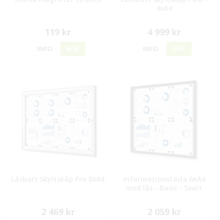
4xA4
119 kr
4 999 kr
INFO
KÖP
INFO
KÖP
Låsbart Skyltskåp Pro 8xA4
Informationstavla 6xA4
med lås - Basic - Svart
2 469 kr
2 059 kr