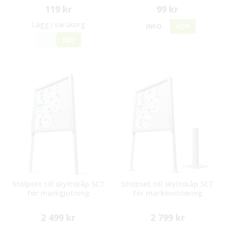
119 kr
99 kr
Lägg i varukorg
INFO
KÖP
JA
NEJ
Stolpset till skyltskåp SCT
Stolpset till skyltskåp SCT
för markgjutning
för markmontering
2 499 kr
2 799 kr