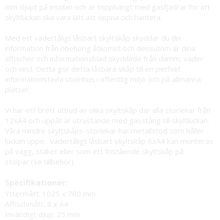
mm djupt på insidan och är topphängt med gasfjädrar för att
skyltluckan ska vara lätt att öppna och hantera.
Med ett vädertåligt låsbart skyltskåp skyddar du din
information från obehörig åtkomst och dessutom är dina
affischer och informationsblad skyddade från damm, väder
och vind. Detta gör detta låsbara skåp till en perfekt
informationstavla utomhus i offentlig miljö och på allmänna
platser.
Vi har ett brett utbud av olika skyltskåp där alla storlekar från
12xA4 och uppåt är utrustande med gasstång till skyltluckan.
Våra mindre skyltskåps-storlekar har metallstöd som håller
luckan uppe. Vädertåligt låsbart skyltskåp 6xA4 kan monteras
på vägg, staket eller som ett fristående skyltskåp på
stolpar (se tillbehör).
Specifikationer:
Yttermått: 1025 x 760 mm
Affischmått: 8 x A4
Invändigt djup: 25 mm