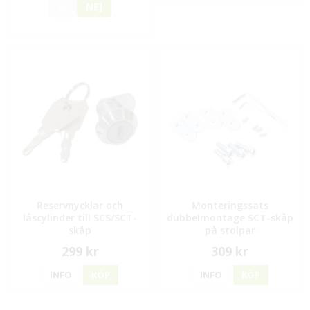
JA
NEJ
Reservnycklar och
Monteringssats
låscylinder till SCS/SCT-
dubbelmontage SCT-skåp
skåp
på stolpar
299 kr
309 kr
INFO
KÖP
INFO
KÖP