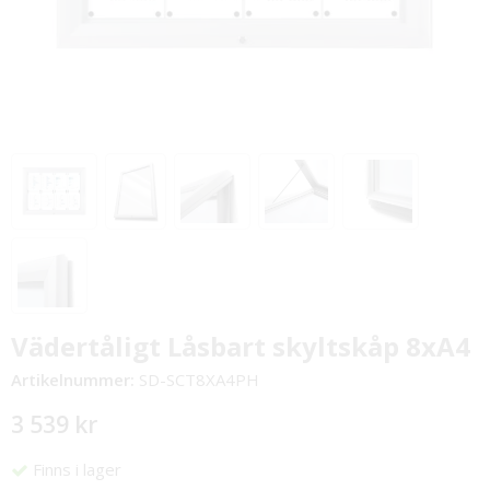
Vädertåligt Låsbart skyltskåp 8xA4
Artikelnummer:
SD-SCT8XA4PH
3 539 kr
Finns i lager