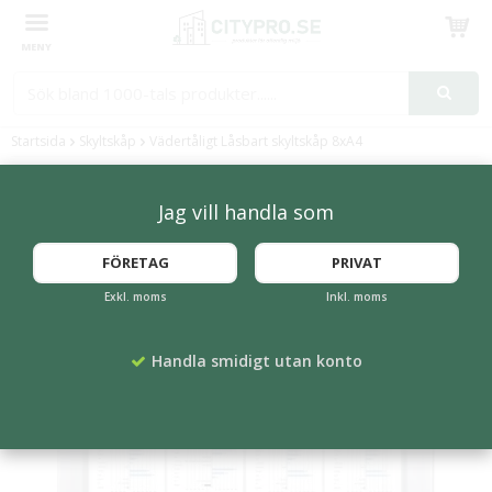
Produkten har blivit tillagd i varukorgen
Startsida
Skyltskåp
Vädertåligt Låsbart skyltskåp 8xA4
Jag vill handla som
FÖRETAG
PRIVAT
Exkl. moms
Inkl. moms
Handla smidigt utan konto