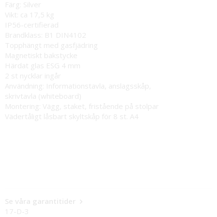
Färg: Silver
Vikt: ca 17,5 kg
IP56-certifierad
Brandklass: B1 DIN4102
Topphängt med gasfjädring
Magnetiskt bakstycke
Härdat glas ESG 4 mm
2 st nycklar ingår
Användning: Informationstavla, anslagsskåp,
skrivtavla (whiteboard)
Montering: Vägg, staket, fristående på stolpar
Vädertåligt låsbart skyltskåp för 8 st. A4
Se våra garantitider
17-D-3