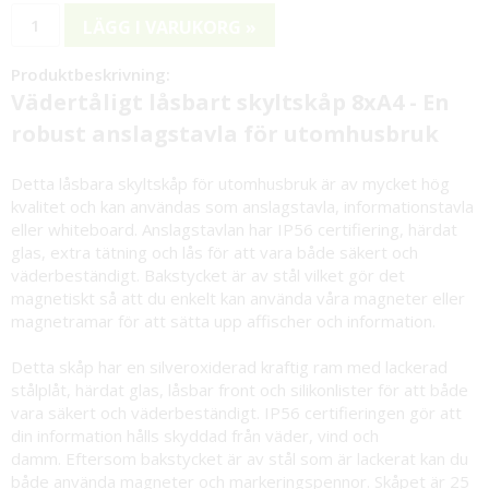
LÄGG I VARUKORG »
Produktbeskrivning:
Vädertåligt låsbart skyltskåp 8xA4 - En
robust anslagstavla för utomhusbruk
Detta låsbara skyltskåp för utomhusbruk är av mycket hög
kvalitet och kan användas som anslagstavla, informationstavla
eller whiteboard. Anslagstavlan har IP56 certifiering, härdat
glas, extra tätning och lås för att vara både säkert och
väderbeständigt. Bakstycket är av stål vilket gör det
magnetiskt så att du enkelt kan använda våra magneter eller
magnetramar för att sätta upp affischer och information.
Detta skåp har en silveroxiderad kraftig ram med lackerad
stålplåt, härdat glas, låsbar front och silikonlister för att både
vara säkert och väderbeständigt. IP56 certifieringen gör att
din information hålls skyddad från väder, vind och
damm. Eftersom bakstycket är av stål som är lackerat kan du
både använda magneter och markeringspennor. Skåpet är 25