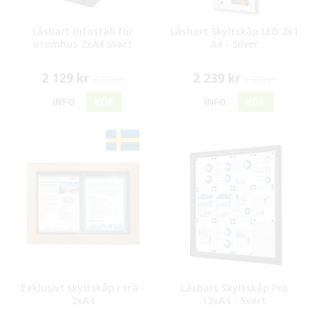
Låsbart Infoställ för
Låsbart Skyltskåp LED 2x1
utomhus 2xA4 Svart
A4 - Silver
2 129 kr
2 239 kr
2 239 kr
2 359 kr
INFO
KÖP
INFO
KÖP
Exklusivt skyltskåp i trä -
Låsbart Skyltskåp Pro
2xA4
12xA4 - Svart