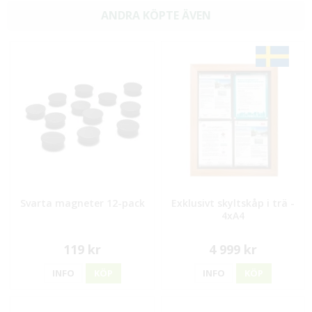
ANDRA KÖPTE ÄVEN
Svarta magneter 12-pack
Exklusivt skyltskåp i trä -
4xA4
119 kr
4 999 kr
INFO
KÖP
INFO
KÖP