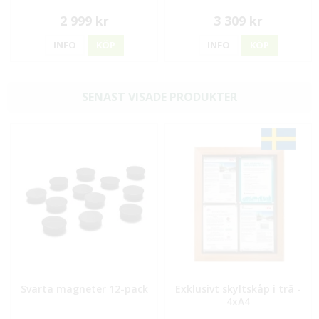
2 999 kr
3 309 kr
INFO
KÖP
INFO
KÖP
SENAST VISADE PRODUKTER
Svarta magneter 12-pack
Exklusivt skyltskåp i trä -
4xA4