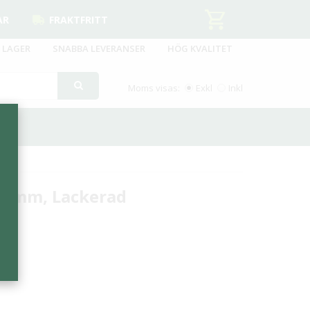
AR
FRAKTFRITT
 LAGER
SNABBA LEVERANSER
HÖG KVALITET
Moms visas:
Exkl
Inkl
0 mm, Lackerad