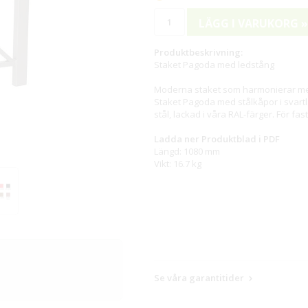
LÄGG I VARUKORG »
Produktbeskrivning:
Staket Pagoda med ledstång
Moderna staket som harmonierar med
Staket Pagoda med stålkåpor i svart
stål, lackad i våra RAL-färger. För fas
Ladda ner Produktblad i PDF
Längd: 1080 mm
Vikt: 16.7 kg
Se våra garantitider