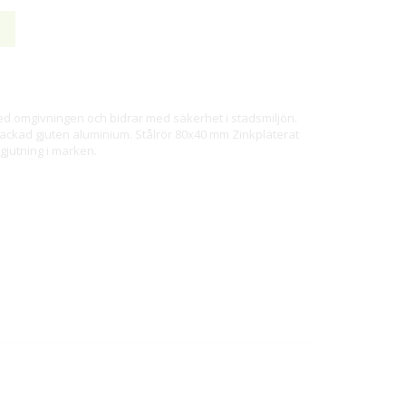
 omgivningen och bidrar med säkerhet i stadsmiljön.
lackad gjuten aluminium. Stålrör 80x40 mm Zinkpläterat
tgjutning i marken.