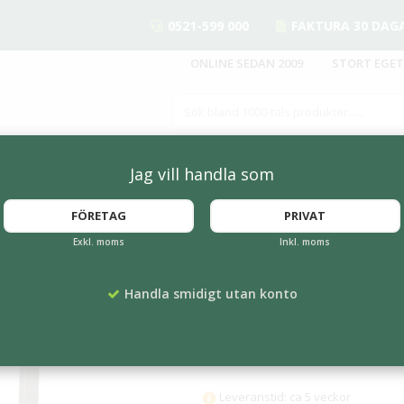
0521-599 000
FAKTURA 30 DAG
ONLINE SEDAN 2009
STORT EGET
Jag vill handla som
FÖRETAG
PRIVAT
Exkl. moms
Inkl. moms
Staket Pagoda 108
Artikelnummer:
PC-206210
Handla smidigt utan konto
3 029 kr
Färgval
Leveranstid: ca 5 veckor