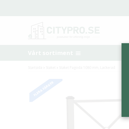
Vårt sortiment
Startsida
Staket
Staket Pagoda 1080 mm, Lackerad
FLERA FÄRGER