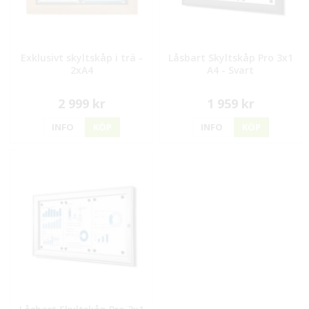
Exklusivt skyltskåp i trä -
Låsbart Skyltskåp Pro 3x1
2xA4
A4 - Svart
2 999 kr
1 959 kr
INFO
KÖP
INFO
KÖP