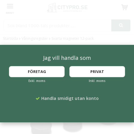
Produkten har blivit tillagd i varukorgen
Startsida
Våningsregister
Svarta magneter 12-pack
Jag vill handla som
FÖRETAG
PRIVAT
Exkl. moms
Inkl. moms
Handla smidigt utan konto