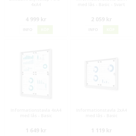
4xA4
med lås - Basic - Svart
4 999 kr
2 059 kr
INFO
KÖP
INFO
KÖP
Informationstavla 4xA4
Informationstavla 2xA4
med lås - Basic
med lås - Basic
1 649 kr
1 119 kr