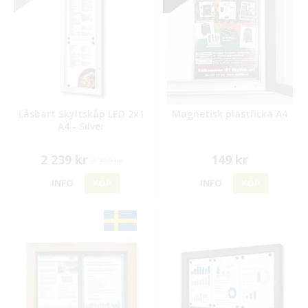
Låsbart Skyltskåp LED 2x1
Magnetisk plastficka A4
A4 - Silver
2 239 kr
149 kr
2 359 kr
INFO
KÖP
INFO
KÖP