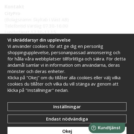
Kontakt
CityPro
(Bolagsnamn: Skyltab i Väst AB)
Telefontid Vardag 07.30-16.00
Lunchstängt 12.30-13.15
Tel:
0521 - 599 000
Vi skräddarsyr din upplevelse
E-post:
info@citypro.se
Vi använder cookies för att ge dig en personlig
shoppingupplevelse, personanpassad annonsering och
för hålla våra webbplatser tillförlitliga och säkra. För detta
Handla tryggt hos oss
ändamål samlar vi in information om användarna, deras
Online sedan 2009
Stort lager i Sverige
mönster och deras enheter.
Klicka på "Okej" om du tillåter alla cookies eller välj vilka
Snabba leveranser
Faktura 30 dagar
cookies du tillåter och vilka du vill stänga av genom att
klicka på "Inställningar" nedan.
Inställningar
Endast nödvändiga
Okej