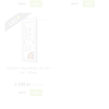
INFO
KÖP
INFO
KÖP
LED
Låsbart Skyltskåp LED 2x1
A4 - Silver
2 239 kr
2 359 kr
INFO
KÖP