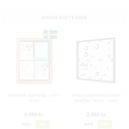
ANDRA KÖPTE ÄVEN
Exklusivt skyltskåp i trä -
Informationstavla 6xA4
4xA4
med lås - Basic - Svart
4 999 kr
2 059 kr
INFO
KÖP
INFO
KÖP