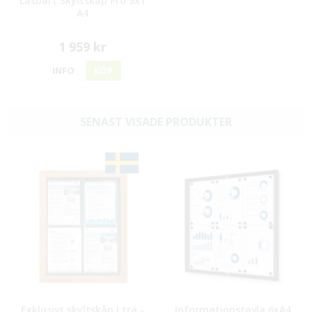
Låsbart Skyltskåp Pro 3x1
A4
1 959 kr
INFO
KÖP
SENAST VISADE PRODUKTER
Exklusivt skyltskåp i trä -
Informationstavla 6xA4