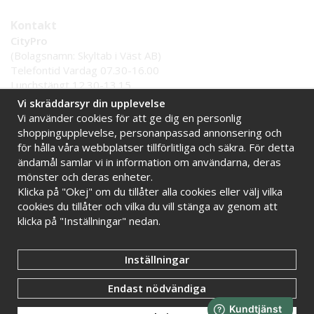
Kontakt
CityPro
(Bolagsnamn: Skyltab i Väst AB)
Telefontid Vardag 07.30-16.00
Lunchstängt 12.30-13.15
Tel:
0521 - 599 000
Vi skräddarsyr din upplevelse
E-post:
info@citypro.se
Vi använder cookies för att ge dig en personlig
shoppingupplevelse, personanpassad annonsering och
för hålla våra webbplatser tillförlitliga och säkra. För detta
Handla tryggt hos oss
ändamål samlar vi in information om användarna, deras
Online sedan 2009
Stort lager i Sverige
mönster och deras enheter.
Klicka på "Okej" om du tillåter alla cookies eller välj vilka
Snabba leveranser
Faktura 30 dagar
cookies du tillåter och vilka du vill stänga av genom att
klicka på "Inställningar" nedan.
Inställningar
Endast nödvändiga