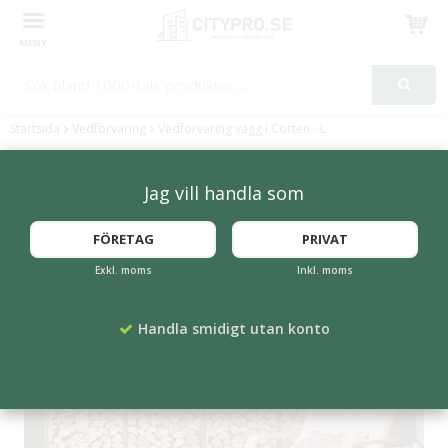
Produkten har blivit tillagd i varukorgen
Startsida
Vedförvaring
Vedförvaring vägg i Corten - L
Jag vill handla som
FÖRETAG
PRIVAT
Exkl. moms
Inkl. moms
Handla smidigt utan konto