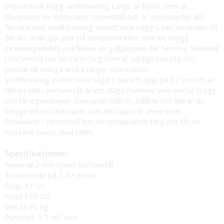
WoodStock Vägg vedförvaring Large är hyllor som är
tillverkade av materialet cortenstål och är avsedda för att
förvara ved. Vedförvaring WoodStock Vägg L kan användas till
för att dela upp ytor på terrassen eller som en snygg
inredningsdetalj i närheten av grillplatsen där hemma. Material
i cortenstål har en varm färg som är väldigt naturlig och
passar till många andra färger och möbler.
Vedförvaring WoodStock vägg L har ett djup på 37 cm och är
tillverkade i cortenstål, är ett slags material som rostar trögt
och får egenskaper som underhållsfri, hållbar och klarar av
slitage på ett unikt sätt som lätt uppstår med tiden.
Produkter i cortenstål har en rostliknande färg och får en
mörkare nyans med tiden.
Specifikationer:
Material 2 mm tjockt cortenstål
Total bredd på 2,37 meter
Djup: 37 cm
Höjd 170 cm
Vikt ca 95 kg
Rymmer: 1,5 m3 ved