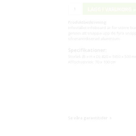
LÄGG I VARUKORG »
Produktbeskrivning:
Infostället Infoboard är för större b
genom att snäppa upp de fyra snäpplis
silveranodiserad aluminium.
Specifikationer:
Storlek (B x H x D): 820 x 1850 x 500 
Affischstorlek: 70 x 100 cm
Se våra garantitider