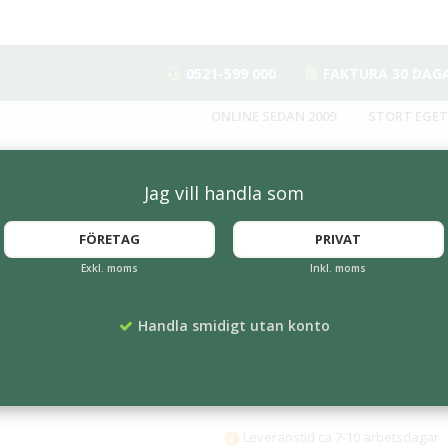
0521-599 000
FAKTURA 30 DAG
ONLINE SEDAN 2009
STORT EGET
Jag vill handla som
FÖRETAG
PRIVAT
Exkl. moms
Inkl. moms
Infoboard
Handla smidigt utan konto
Artikelnummer:
SD-IB70x100G25
2 569 kr
Leveranstid ca 7-10 arbetsdagar