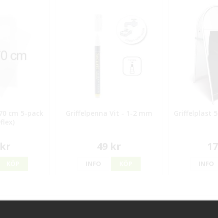
70 cm 5-pack
Griffelpenna Vit - 1-2 mm
Griffelplast
flex)
 kr
49 kr
17
KÖP
INFO
KÖP
INFO
ice
Information
Handla try