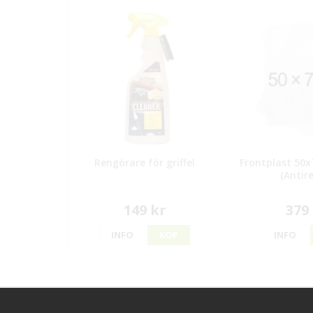
Rengörare för griffel
Frontplast 50x
(Antire
149 kr
379
INFO
KÖP
INFO
Kontakt
Kundserv