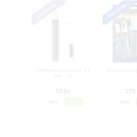
BESTSELLER!
OUTDOOR
Griffelpenna Outdoor 2-6
Set med vita g
mm - Vit
59 kr
279
INFO
KÖP
INFO