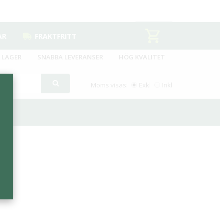
AR
FRAKTFRITT
 LAGER
SNABBA LEVERANSER
HÖG KVALITET
Moms visas:
Exkl
Inkl