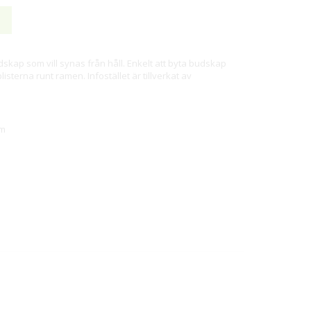
udskap som vill synas från håll. Enkelt att byta budskap
terna runt ramen. Infostället är tillverkat av
mm