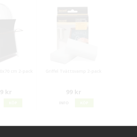
 50x70 cm 2-pack
Griffel Tvättsvamp 2-pack
9 kr
99 kr
KÖP
INFO
KÖP
ggt hos oss