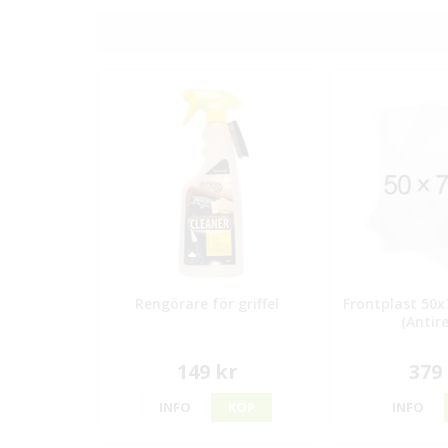
Rengörare för griffel
Frontplast 50x
(Antire
149 kr
379
INFO
KÖP
INFO