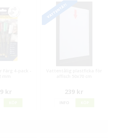
VATTENTÄT!
r Färg 4-pack -
Vattentålig plastficka för
2 mm
affisch 50x70 cm
9 kr
239 kr
KÖP
INFO
KÖP