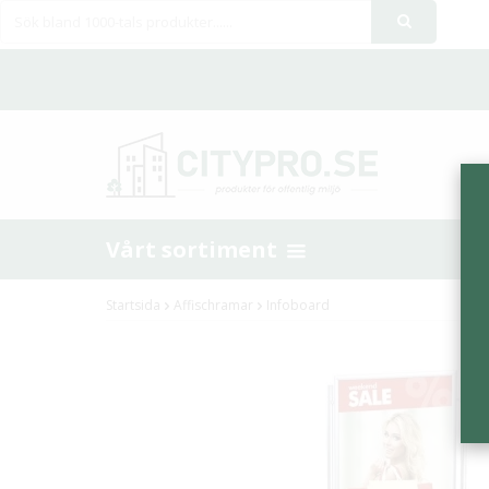
Vårt sortiment
Startsida
Affischramar
Infoboard