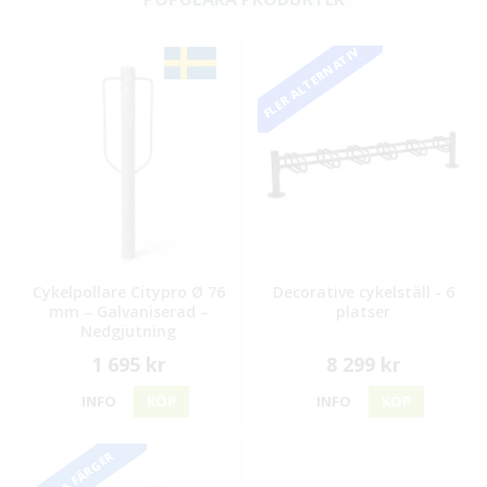
FLER ALTERNATIV
Cykelpollare Citypro Ø 76
Decorative cykelställ - 6
mm – Galvaniserad –
platser
Nedgjutning
1 695 kr
8 299 kr
INFO
KÖP
INFO
KÖP
FLERA FÄRGER