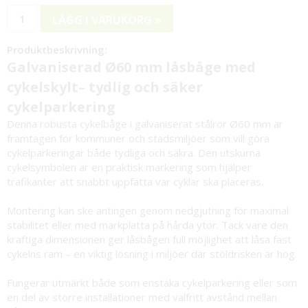
LÄGG I VARUKORG »
Produktbeskrivning:
Galvaniserad Ø60 mm låsbåge med
cykelskylt– tydlig och säker
cykelparkering
Denna robusta cykelbåge i galvaniserat stålrör Ø60 mm är
framtagen för kommuner och stadsmiljöer som vill göra
cykelparkeringar både tydliga och säkra. Den utskurna
cykelsymbolen är en praktisk markering som hjälper
trafikanter att snabbt uppfatta var cyklar ska placeras.
Montering kan ske antingen genom nedgjutning för maximal
stabilitet eller med markplatta på hårda ytor. Tack vare den
kraftiga dimensionen ger låsbågen full möjlighet att låsa fast
cykelns ram – en viktig lösning i miljöer där stöldrisken är hög.
Fungerar utmärkt både som enstaka cykelparkering eller som
en del av större installationer med valfritt avstånd mellan