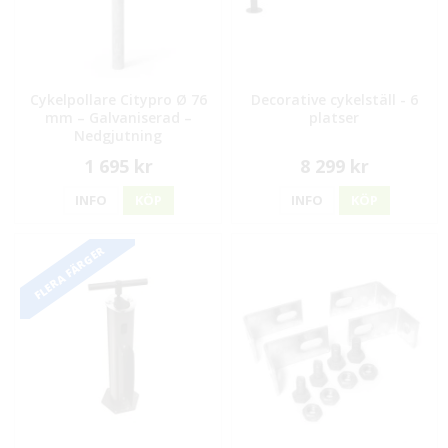
Cykelpollare Citypro Ø 76
Decorative cykelställ - 6
mm – Galvaniserad –
platser
Nedgjutning
1 695 kr
8 299 kr
INFO
KÖP
INFO
KÖP
FLERA FÄRGER