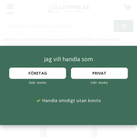
Produkten har blivit tillagd i varukorgen
Startsida
Cykelställ
Galvaniserad Ø60mm låsbåge med cykelskylt
FLER ALTERNATIV
Jag vill handla som
FÖRETAG
PRIVAT
Exkl. moms
Inkl. moms
Handla smidigt utan konto