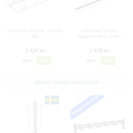
Cykelställ 5 cyklar - Modell
Cykelställ Dorado
200
väggmonterad Svart
2 629 kr
2 879 kr
INFO
KÖP
INFO
KÖP
SENAST VISADE PRODUKTER
FLER ALTERNATIV