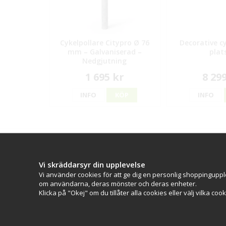
Cykelpollare Citypro Ø 76
Decorative cy
mm – Galvaniserad –
plat
Nedgjutning
1 695 kr
8 29
INFO
KÖP
INFO
Kontakt
Kundserv
CityPro
Kontakta os
Vi skräddarsyr din upplevelse
(Bolagsnamn: Skyltab i Väst AB)
Köpvillkor
Vi använder cookies för att ge dig en personlig shoppinguppl
Telefontid Vardag 07.30-16.00
om användarna, deras mönster och deras enheter.
Lunchstängt 12.30-13.15
Klicka på "Okej" om du tillåter alla cookies eller välj vilka coo
Tel:
0521 - 599 000
E-post:
info@citypro.se