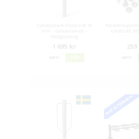
Cykelpollare Citypro Ø 76
Förankringsvink
mm – Galvaniserad –
cykelställ 20
Nedgjutning
1 695 kr
259
INFO
KÖP
INFO
FLER ALTERNATIV