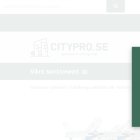
Vårt sortiment
Startsida
Cykelställ
Tvåvånings cykelställ 2x6 - Horizon