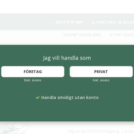
0521-599 000
FAKTURA 30 DAG
ONLINE SEDAN 2009
STORT EGET
Jag vill handla som
FÖRETAG
PRIVAT
Exkl. moms
Inkl. moms
Tvåvånings cykelst
Handla smidigt utan konto
Artikelnummer:
PC-204790
43 995 kr
Välj om du vill ha förlängning