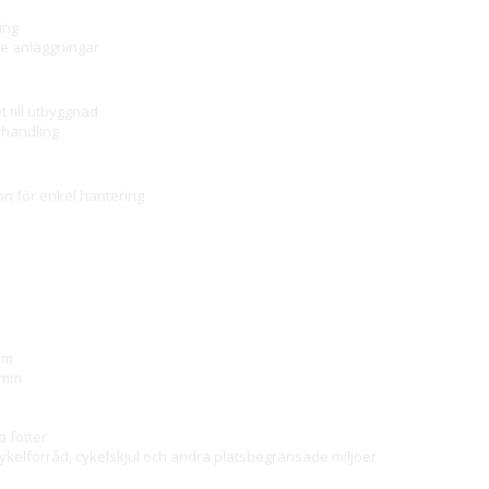
ing
rre anläggningar
 till utbyggnad
phandling
on för enkel hantering
 mm
0 mm
a fötter
 cykelförråd, cykelskjul och andra platsbegränsade miljöer