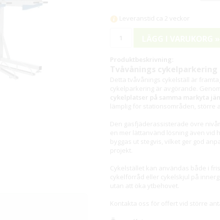
Leveranstid ca 2 veckor
LÄGG I VARUKORG »
Produktbeskrivning:
Tvåvånings cykelparkering f
Detta tvåvånings cykelställ är framta
cykelparkering är avgörande. Genom
cykelplatser på samma markyta jämf
lämplig för stationsområden, större a
Den gasfjäderassisterade övre nivån ge
en mer lättanvänd lösning även vid
byggas ut stegvis, vilket ger god anp
projekt.
Cykelstället kan användas både i fris
cykelförråd eller cykelskjul på inner
utan att öka ytbehovet.
Kontakta oss för offert vid större ant