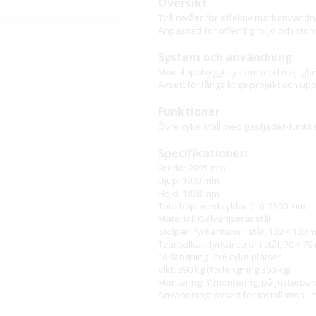
Översikt
Två nivåer för effektiv markanvändn
Anpassad för offentlig miljö och stö
System och användning
Moduluppbyggt system med möjlighet
Avsett för långsiktiga projekt och up
Funktioner
Övre cykelställ med gasfjäder-funkti
Specifikationer:
Bredd: 2895 mm
Djup: 1903 mm
Höjd: 1838 mm
Totalhöjd med cyklar (ca): 2500 mm
Material: Galvaniserat stål
Stolpar: fyrkantsrör i stål, 100 × 100
Tvärbalkar: fyrkantsrör i stål, 70 × 7
Förlängning: 2x6 cykelplatser
Vikt: 390 kg (förlängning 360 kg)
Montering: Ytmontering, på justerbar
Användning: Avsett för installation i