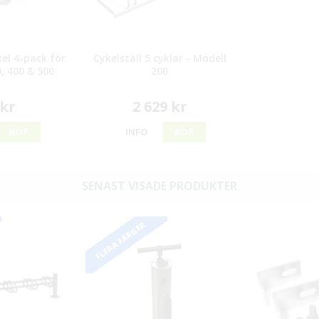
el 4-pack för
Cykelställ 5 cyklar - Modell
0, 400 & 500
200
 kr
2 629 kr
KÖP
INFO
KÖP
SENAST VISADE PRODUKTER
FLERA FÄRGER