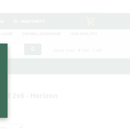
AR
FRAKTFRITT
 LAGER
SNABBA LEVERANSER
HÖG KVALITET
Moms visas:
Exkl
Inkl
äll 2x6 - Horizon