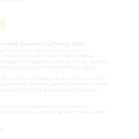
ör hög kapacitet i offentlig miljö
get för projekt där yteffektivitet och ordnad
 parkering i två nivåer skapas
dubbelt så många
ört med ett traditionellt cykelställ
, vilket gör lösningen
rbetsplatser, skolor och kollektivtrafiknära miljöer.
r kontrollerad hantering vid i- och urlyft och bidrar till
 hög belastning. Systemet bygger på en basmodul som kan
assningsbarhet i större anläggningar och långsiktiga
tående cykelanläggningar och vid installation i
gårdar, där höjden utnyttjas för att maximera kapaciteten
al