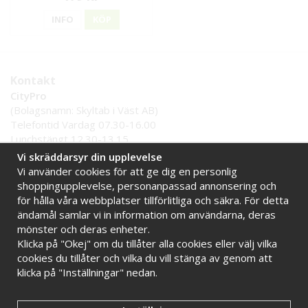
INFO
KÖP
Kontakt
CityPro
(Bolagsnamn: Skyltab i Väst AB)
Telefontid Vardag 07.30-16.00
Lunchstängt 12.30-13.15
Tel:
0521 - 599 000
Vi skräddarsyr din upplevelse
E-post:
info@citypro.se
Vi använder cookies för att ge dig en personlig
shoppingupplevelse, personanpassad annonsering och
för hålla våra webbplatser tillförlitliga och säkra. För detta
Handla tryggt hos oss
ändamål samlar vi in information om användarna, deras
Online sedan 2009
Stort lager i Sverige
mönster och deras enheter.
Klicka på "Okej" om du tillåter alla cookies eller välj vilka
Snabba leveranser
Faktura 30 dagar
cookies du tillåter och vilka du vill stänga av genom att
klicka på "Inställningar" nedan.