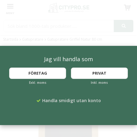
Produkten har blivit tillagd i varukorgen
Startsida
Gatupratare
Gatupratare Griffel Natur 80 cm
Jag vill handla som
FÖRETAG
PRIVAT
Exkl. moms
Inkl. moms
Handla smidigt utan konto