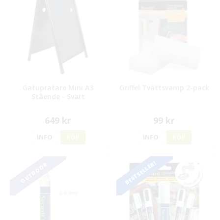
Gatupratare Mini A3
Griffel Tvättsvamp 2-pack
Stående - Svart
649 kr
99 kr
INFO
KÖP
INFO
KÖP
BESTSELLER!
OUTDOOR