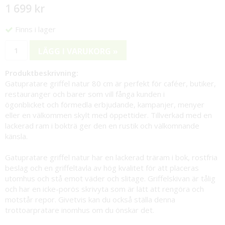
1 699 kr
Finns i lager
LÄGG I VARUKORG »
Produktbeskrivning:
Gatupratare griffel natur 80 cm är perfekt för caféer, butiker,
restauranger och barer som vill fånga kunden i
ögonblicket och förmedla erbjudande, kampanjer, menyer
eller en välkommen skylt med öppettider. Tillverkad med en
lackerad ram i bokträ ger den en rustik och välkomnande
känsla.
Gatupratare griffel natur har en lackerad träram i bok, rostfria
beslag och en griffeltavla av hög kvalitet för att placeras
utomhus och stå emot väder och slitage. Griffelskivan är tålig
och har en icke-porös skrivyta som är lätt att rengöra och
motstår repor. Givetvis kan du också ställa denna
trottoarpratare inomhus om du önskar det.