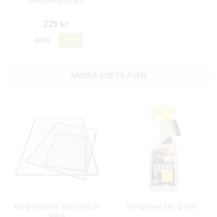
trottoarpratare
229 kr
INFO
KÖP
ANDRA KÖPTE ÄVEN
Magnetplast 50x70 cm 2-
Rengörare för griffel
pack