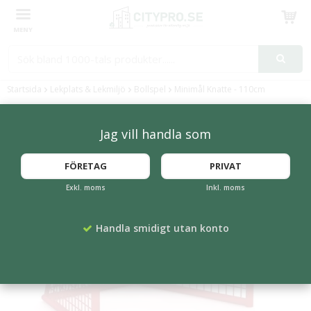
Produkten har blivit tillagd i varukorgen
Startsida
Lekplats & Lekmiljö
Bollspel
Minimål Knatte - 110cm
Jag vill handla som
FÖRETAG
PRIVAT
Exkl. moms
Inkl. moms
Handla smidigt utan konto