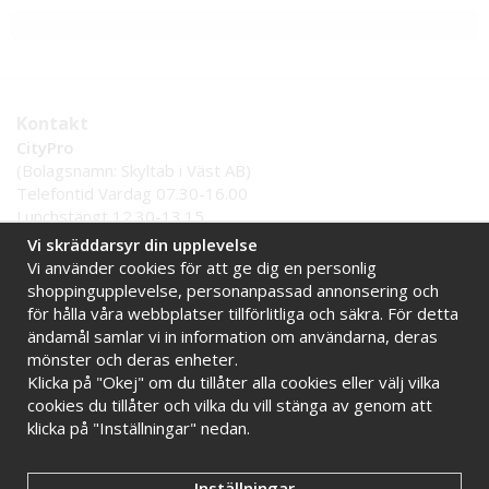
Kontakt
CityPro
(Bolagsnamn: Skyltab i Väst AB)
Telefontid Vardag 07.30-16.00
Lunchstängt 12.30-13.15
Tel:
0521 - 599 000
Vi skräddarsyr din upplevelse
E-post:
info@citypro.se
Vi använder cookies för att ge dig en personlig
shoppingupplevelse, personanpassad annonsering och
för hålla våra webbplatser tillförlitliga och säkra. För detta
Handla tryggt hos oss
ändamål samlar vi in information om användarna, deras
Online sedan 2009
Stort lager i Sverige
mönster och deras enheter.
Klicka på "Okej" om du tillåter alla cookies eller välj vilka
Snabba leveranser
Faktura 30 dagar
cookies du tillåter och vilka du vill stänga av genom att
klicka på "Inställningar" nedan.
Inställningar