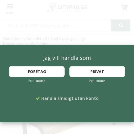
Produkten har blivit tillagd i varukorgen
Startsida
Parkmöbler
Parkbänk platsgjutning
Nonstop parksoffa Talking
Jag vill handla som
FLERA FÄRGER
FÖRETAG
PRIVAT
Exkl. moms
Inkl. moms
Handla smidigt utan konto