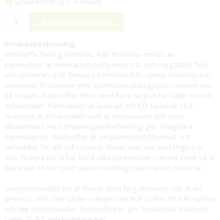
Leveranstid ca 5-6 veckor
LÄGG I VARUKORG »
Produktbeskrivning:
Parksoffa Talking Nonstop från Nonstop-serien av
parkmöbler är en kvalitetssoffa med sits och ryggstöd i furu
och stomme i stål. Denna parkmöbel från serien Nonstop kan
monteras fristående eller alternativt platsgjutas i marken om
så önskas. Parksoffan finns med flera färgval för både trä och
ståldetaljer. Parkbänken är laserad och ED-lackerat. (Ed-
lackering är ett lackskikt som är heltäckande och som
tillsammans med zinkmangan-fosfatering ger oslagbara
egenskaper). Bänksoffan är en parkmöbel tillverkat och
behandlat för att stå i svensk klimat som sol, vind regn och
snö. Notera att vi har flera olika parkmöbler i denna serie så ni
kan köpa en komplett parkutrustning i matchande material.
Linoljebehandlat trä är förvalt som färgalternativ och är en
process som sker under vakuum där trät torkas fri från vatten
och blir oljebehandlat. Behandlingen ger fördubblat träskydd
samt 20 års rötskyddsgaranti.